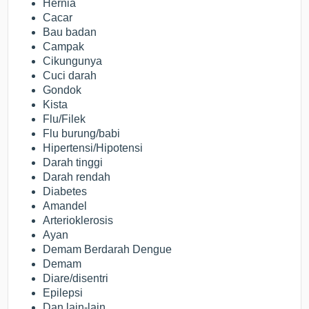
Hernia
Cacar
Bau badan
Campak
Cikungunya
Cuci darah
Gondok
Kista
Flu/Filek
Flu burung/babi
Hipertensi/Hipotensi
Darah tinggi
Darah rendah
Diabetes
Amandel
Arterioklerosis
Ayan
Demam Berdarah Dengue
Demam
Diare/disentri
Epilepsi
Dan lain-lain.