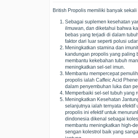
British Propolis memiliki banyak sekal
Sebagai suplemen kesehatan yang k
ilmuwan, dan diketahui bahwa kan
bebas yang terjadi di dalam tubuh
faktor dari luar seperti polusi ud
Meningkatkan stamina dan imunit
kandungan propolis yang paling be
membantu kekebahan tubuh manus
meningkatkan sel-sel imun.
Membantu mempercepat pemulihan
propolis ialah Caffeic Acid Phe
dalam penyembuhan luka dan pe
Memperbaiki sel-sel tubuh yang r
Meningkatkan Kesehatan Jantung
selanjutnya ialah ternyata efekt
propolis ini efektif untuk menurun
dindonesia dikenal sebagai kolest
membantu meningkatkan high-dens
sengan kolestrol baik yang sang