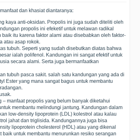
i manfaat dan khasiat diantaranya:
aya anti-oksidan. Propolis ini juga sudah diteliti oleh
dungan propolis ini efeketif untuk melawan radikal
 baik itu karena faktor alami atau disebabkan oleh faktor-
ara atau asap rokok.
as tubuh. Seperti yang sudah disebutkan diatas bahwa
sar ialah polifenol. Kandungan ini sangat efektif untuk
ia secara alami. Serta juga bermanfaatkan
 tubuh pasca sakit. salah satu kandungan yang ada di
netyl Ester yang mana sangat bagus untuk membantu
radangan.
usak.
 – manfaat propolis yang belum banyak diketahui
if untuk membantu melindungi jantung. Kandungan dalam
kan low-density lipoprotein (LDL) kolestrol atau kalau
rol jahat dan triglisida. Kandungannya juga bisa
ity lipoprotein cholesterol (HDL) atau yang dikenal
at baik untuk membantu menurunkan resiko serangan