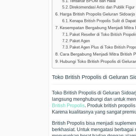
Terdaftar BPOM dan Halal
Direkomendasi Artis dan Publik Figur
Harga British Propolis Geluran Sidoarjo
Kenapa British Propolis Sulit di Dapa
Kesempatan Bergabung Menjadi Mitra Bri
Paket Reseller di Toko British Propoli
Paket Agen
Paket Agen Plus di Toko British Propo
Cara Bergabung Menjadi Mitra British P
Hubungi Toko British Propolis di Gelura
Toko British Propolis di Geluran Si
Toko British Propolis di Geluran Sidoa
langsung menghubungi dan untuk meng
British Propolis
. Produk british propolis
Karena kualitasnya yang sangat prem
British Propolis bisa menjadi suplem
berkhasiat. Untuk mengatasi berbagai
menurunkan berat badan dengan alami