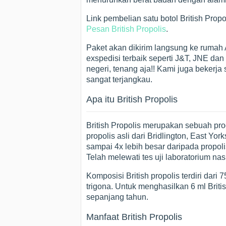
Link pembelian satu botol British Pr
Pesan British Propolis
.
Paket akan dikirim langsung ke ruma
exspedisi terbaik seperti J&T, JNE dan
negeri, tenang aja!! Kami juga bekerja
sangat terjangkau.
Apa itu British Propolis
British Propolis merupakan sebuah p
propolis asli dari Bridlington, East Yor
sampai 4x lebih besar daripada propolis
Telah melewati tes uji laboratorium na
Komposisi British propolis terdiri dar
trigona. Untuk menghasilkan 6 ml Briti
sepanjang tahun.
Manfaat British Propolis