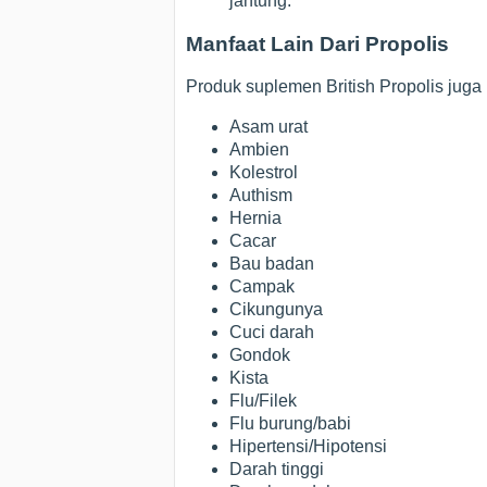
jantung.
Manfaat Lain Dari Propolis
Produk suplemen British Propolis jug
Asam urat
Ambien
Kolestrol
Authism
Hernia
Cacar
Bau badan
Campak
Cikungunya
Cuci darah
Gondok
Kista
Flu/Filek
Flu burung/babi
Hipertensi/Hipotensi
Darah tinggi