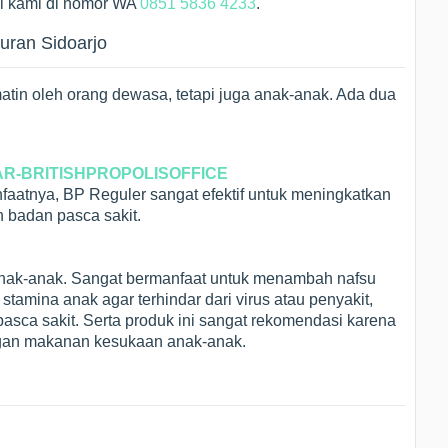
gi kami di nomor WA
0851 5836 4233
.
luran Sidoarjo
kmatin oleh orang dewasa, tetapi juga anak-anak. Ada dua
faatnya, BP Reguler sangat efektif untuk meningkatkan
n badan pasca sakit.
anak-anak. Sangat bermanfaat untuk menambah nafsu
amina anak agar terhindar dari virus atau penyakit,
sca sakit. Serta produk ini sangat rekomendasi karena
gan makanan kesukaan anak-anak.