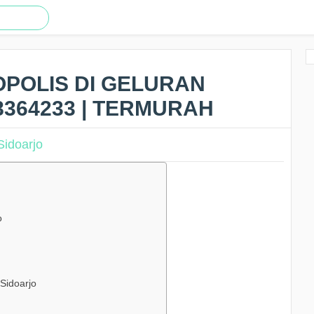
OPOLIS DI GELURAN
8364233 | TERMURAH
o
 Sidoarjo