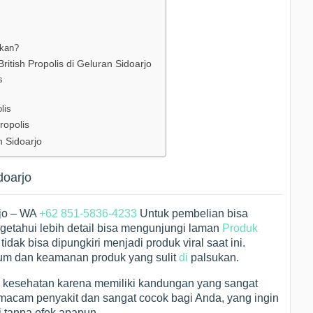
tkan?
tish Propolis di Geluran Sidoarjo
s
lis
ropolis
n Sidoarjo
doarjo
rjo – WA
+62 851-5836-4233
Untuk pembelian bisa
etahui lebih detail bisa mengunjungi laman
Produk
 tidak bisa dipungkiri menjadi produk viral saat ini.
ium dan keamanan produk yang sulit
di
palsukan.
en kesehatan karena memiliki kandungan yang sangat
 macam penyakit dan sangat cocok bagi Anda, yang ingin
 tanpa efek apapun.