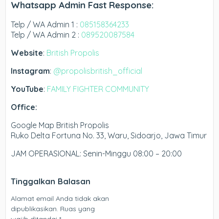
Whatsapp Admin Fast Response:
Telp / WA Admin 1 :
085158364233
Telp / WA Admin 2 :
089520087584
Website
:
British Propolis
Instagram
:
@propolisbritish_official
YouTube
:
FAMILY FIGHTER COMMUNITY
Office:
Google Map British Propolis
Ruko Delta Fortuna No. 33, Waru, Sidoarjo, Jawa Timur
JAM OPERASIONAL: Senin-Minggu 08:00 – 20:00
Tinggalkan Balasan
Alamat email Anda tidak akan
dipublikasikan.
Ruas yang
wajib ditandai
*