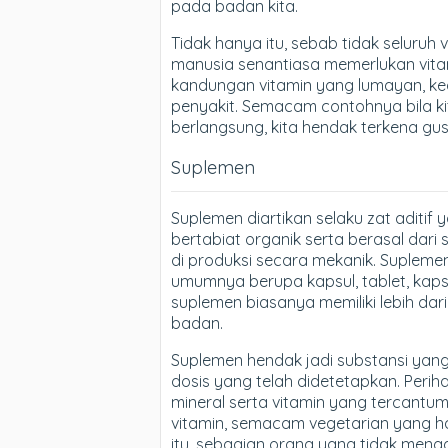
pada badan kita.
Tidak hanya itu, sebab tidak seluruh v
manusia senantiasa memerlukan vitami
kandungan vitamin yang lumayan, ke
penyakit. Semacam contohnya bila kita 
berlangsung, kita hendak terkena gus
Suplemen
Suplemen diartikan selaku zat aditif y
bertabiat organik serta berasal dar
di produksi secara mekanik. Suplemen
umumnya berupa kapsul, tablet, kaps
suplemen biasanya memiliki lebih dari
badan.
Suplemen hendak jadi substansi yang
dosis yang telah didetetapkan. Perih
mineral serta vitamin yang tercant
vitamin, semacam vegetarian yang h
itu, sebagian orang yang tidak men