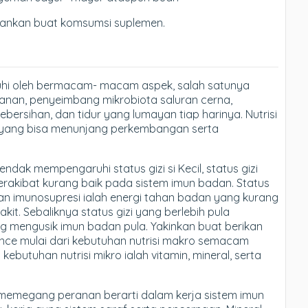
rankan buat komsumsi suplemen.
ruhi oleh bermacam- macam aspek, salah satunya
anan, penyeimbang mikrobiota saluran cerna,
kebersihan, dan tidur yang lumayan tiap harinya. Nutrisi
lar yang bisa menunjang perkembangan serta
ndak mempengaruhi status gizi si Kecil, status gizi
erakibat kurang baik pada sistem imun badan. Status
an imunosupresi ialah energi tahan badan yang kurang
kit. Sebaliknya status gizi yang berlebih pula
ang mengusik imun badan pula. Yakinkan buat berikan
lance mulai dari kebutuhan nutrisi makro semacam
 kebutuhan nutrisi mikro ialah vitamin, mineral, serta
 memegang peranan berarti dalam kerja sistem imun