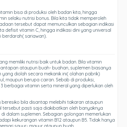
itamin bisa di produksi oleh badan kita, hingga
n selaku nutrisi bonus. Bila kita tidak memperoleh
adaan tersebut dapat memunculkan sebagian indikasi
defisit vitamin C, hingga indikasi dini yang universal
i berdarah( sariawan).
ang memiliki nutrisi baik untuk badan. Bila vitamin
i santapan ataupun buah- buahan, suplemen biasanya
 yang diolah secara mekanik ini( olahan pabrik)
ul, maupun berupa cairan. Sebab di produksi,
 3 berbagai vitamin serta mineral yang diperlukan oleh
 beresiko bila disantap melebihi takaran ataupun
al tersebut pasti saja diakibatkan oleh banyaknya
um di dalam suplemen. Sebagian golongan memerlukan
adapi kekurangan vitamin B12 ataupun B5. Tidak hanya
ggemari sayur- mayur ataupun buah