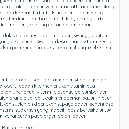
kerja guna sistem saraf serta pencernaan. Mineral
k bercorak, secara universal mineral hendak menolong
m badan ke zona tertentu. Mineral pula memegang
 sistem imun kekebalan tubuh kita, jantung serta
elindungi penyeimbang cairan dalam badan.
 tidak bisa disintesis dalam badan, sehingga butuh
yang dikonsumsi. Keadaan kekurangan vitamin serta
ulkan penurunan produksi serta malfungsi sel sistem
british propolis sebagai tambahan vitamin yang di
 propolis. badan kita memerlukan vitamin buat
akan kinerjanya. Vitamin biasanya bersumber dari
ian orang bisa jadi tidak menggemari sayur- mayur
dukan suplemen diperlukan supaya badan senantiasa
sumsi suplemen yang melebihi dosis beresiko untuk
an kehancuran pada organ dalam badan.
ritish Propolis