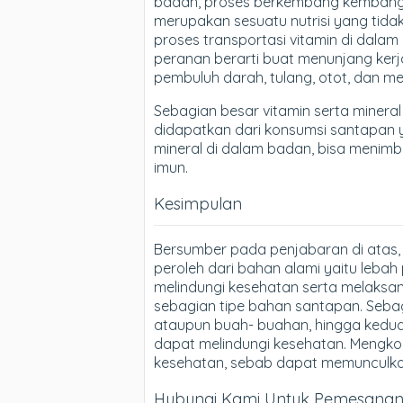
badan, proses berkembang kembang, 
merupakan sesuatu nutrisi yang tida
proses transportasi vitamin di dala
peranan berarti buat menunjang kerja
pembuluh darah, tulang, otot, dan m
Sebagian besar vitamin serta mineral
didapatkan dari konsumsi santapan 
mineral di dalam badan, bisa menimb
imun.
Kesimpulan
Bersumber pada penjabaran di atas, 
peroleh dari bahan alami yaitu lebah
melindungi kesehatan serta melaksan
sebagian tipe bahan santapan. Sebag
ataupun buah- buahan, hingga kedu
dapat melindungi kesehatan. Mengkon
kesehatan, sebab dapat memunculk
Hubungi Kami Untuk Pemesanan B