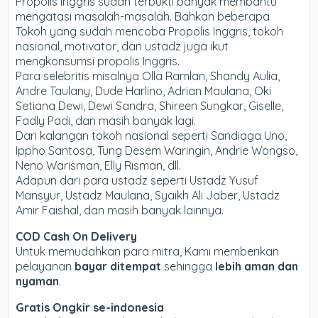
Propolis Inggris sudah terbukti banyak membantu
mengatasi masalah-masalah. Bahkan beberapa
Tokoh yang sudah mencoba Propolis Inggris, tokoh
nasional, motivator, dan ustadz juga ikut
mengkonsumsi propolis Inggris.
Para selebritis misalnya Olla Ramlan, Shandy Aulia,
Andre Taulany, Dude Harlino, Adrian Maulana, Oki
Setiana Dewi, Dewi Sandra, Shireen Sungkar, Giselle,
Fadly Padi, dan masih banyak lagi.
Dari kalangan tokoh nasional seperti Sandiaga Uno,
Ippho Santosa, Tung Desem Waringin, Andrie Wongso,
Neno Warisman, Elly Risman, dll.
Adapun dari para ustadz seperti Ustadz Yusuf
Mansyur, Ustadz Maulana, Syaikh Ali Jaber, Ustadz
Amir Faishal, dan masih banyak lainnya.
COD Cash On Delivery
Untuk memudahkan para mitra, Kami memberikan
pelayanan
bayar ditempat
sehingga
lebih aman dan
nyaman
.
Gratis Ongkir se-indonesia