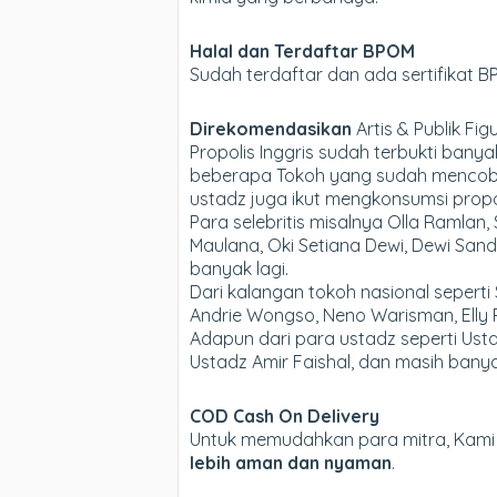
Halal dan Terdaftar BPOM
Sudah terdaftar dan ada sertifikat 
Direkomendasikan
Artis & Publik Fig
Propolis Inggris sudah terbukti ba
beberapa Tokoh yang sudah mencoba P
ustadz juga ikut mengkonsumsi propol
Para selebritis misalnya Olla Ramlan,
Maulana, Oki Setiana Dewi, Dewi Sandr
banyak lagi.
Dari kalangan tokoh nasional sepert
Andrie Wongso, Neno Warisman, Elly R
Adapun dari para ustadz seperti Usta
Ustadz Amir Faishal, dan masih banya
COD Cash On Delivery
Untuk memudahkan para mitra, Kam
lebih aman dan nyaman
.