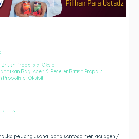
il
ritish Propolis di Oksibil
atkan Bagi Agen & Reseller British Propolis
 Propolis di Oksibil
ropolis
 membuka peluang usaha ippho santosa menjadi agen /