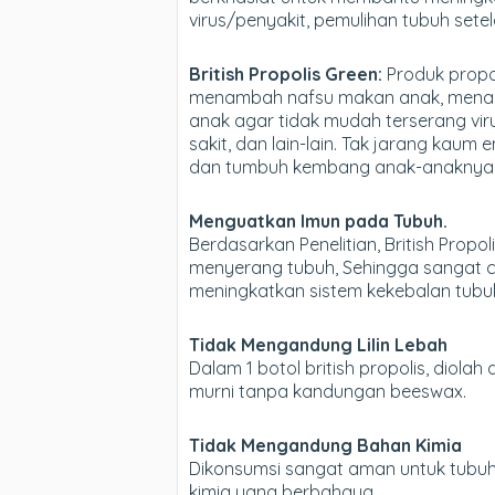
virus/penyakit, pemulihan tubuh setela
British Propolis Green:
Produk propol
menambah nafsu makan anak, menam
anak agar tidak mudah terserang vi
sakit, dan lain-lain. Tak jarang kau
dan tumbuh kembang anak-anaknya
Menguatkan Imun pada Tubuh.
Berdasarkan Penelitian, British Pro
menyerang tubuh, Sehingga sangat co
meningkatkan sistem kekebalan tubuh
Tidak Mengandung Lilin Lebah
Dalam 1 botol british propolis, diol
murni tanpa kandungan beeswax.
Tidak Mengandung Bahan Kimia
Dikonsumsi sangat aman untuk tubuh,
kimia yang berbahaya.