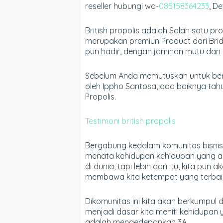
reseller hubungi wa-
085158364233
, D
British propolis adalah Salah satu prop
merupakan premiun Product dari Bridling
pun hadir, dengan jaminan mutu dan 
Sebelum Anda memutuskan untuk ber
oleh Ippho Santosa, ada baiknya tah
Propolis.
Testimoni british propolis
Bergabung kedalam komunitas bisnis
menata kehidupan kehidupan yang ak
di dunia, tapi lebih dari itu, kita p
membawa kita ketempat yang terbaik s
Dikomunitas ini kita akan berkumpul
menjadi dasar kita meniti kehidupan
adalah mengedepankan 3A