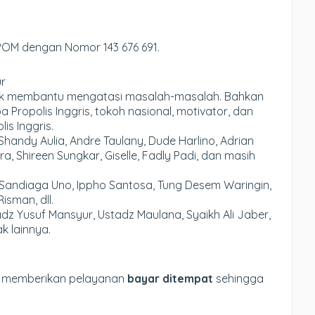
BPOM dengan Nomor 143 676 691.
ur
nyak membantu mengatasi masalah-masalah. Bahkan
ropolis Inggris, tokoh nasional, motivator, dan
is Inggris.
 Shandy Aulia, Andre Taulany, Dude Harlino, Adrian
a, Shireen Sungkar, Giselle, Fadly Padi, dan masih
i Sandiaga Uno, Ippho Santosa, Tung Desem Waringin,
isman, dll.
dz Yusuf Mansyur, Ustadz Maulana, Syaikh Ali Jaber,
k lainnya.
i memberikan pelayanan
bayar ditempat
sehingga