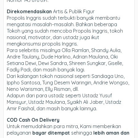
Nomor 143 676 691.
Direkomendasikan
Artis & Publik Figur
Propolis Inggris sudah terbukti banyak membantu
mengatasi masalah-masalah. Bahkan beberapa
Tokoh yang sudah mencoba Propolis Inggris, tokoh
nasional, motivator, dan ustadz juga ikut
mengkonsumsi propolis Inggris.
Para selebritis misalnya Olla Ramlan, Shandy Aulia,
Andre Taulany, Dude Harlino, Adrian Maulana, Oki
Setiana Dewi, Dewi Sandra, Shireen Sungkar, Giselle,
Fadly Padi, dan masih banyak lagi.
Dari kalangan tokoh nasional seperti Sandiaga Uno,
Ippho Santosa, Tung Desem Waringin, Andrie Wongso,
Neno Warisman, Elly Risman, dll.
Adapun dari para ustadz seperti Ustadz Yusuf
Mansyur, Ustadz Maulana, Syaikh Ali Jaber, Ustadz
Amir Faishal, dan masih banyak lainnya.
COD Cash On Delivery
Untuk memudahkan para mitra, Kami memberikan
pelayanan
bayar ditempat
sehingga
lebih aman dan