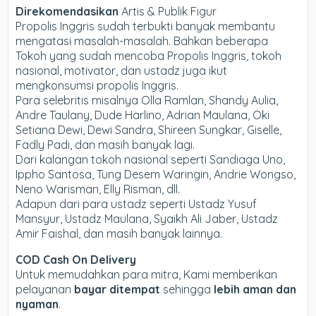
Direkomendasikan
Artis & Publik Figur
Propolis Inggris sudah terbukti banyak membantu
mengatasi masalah-masalah. Bahkan beberapa
Tokoh yang sudah mencoba Propolis Inggris, tokoh
nasional, motivator, dan ustadz juga ikut
mengkonsumsi propolis Inggris.
Para selebritis misalnya Olla Ramlan, Shandy Aulia,
Andre Taulany, Dude Harlino, Adrian Maulana, Oki
Setiana Dewi, Dewi Sandra, Shireen Sungkar, Giselle,
Fadly Padi, dan masih banyak lagi.
Dari kalangan tokoh nasional seperti Sandiaga Uno,
Ippho Santosa, Tung Desem Waringin, Andrie Wongso,
Neno Warisman, Elly Risman, dll.
Adapun dari para ustadz seperti Ustadz Yusuf
Mansyur, Ustadz Maulana, Syaikh Ali Jaber, Ustadz
Amir Faishal, dan masih banyak lainnya.
COD Cash On Delivery
Untuk memudahkan para mitra, Kami memberikan
pelayanan
bayar ditempat
sehingga
lebih aman dan
nyaman
.