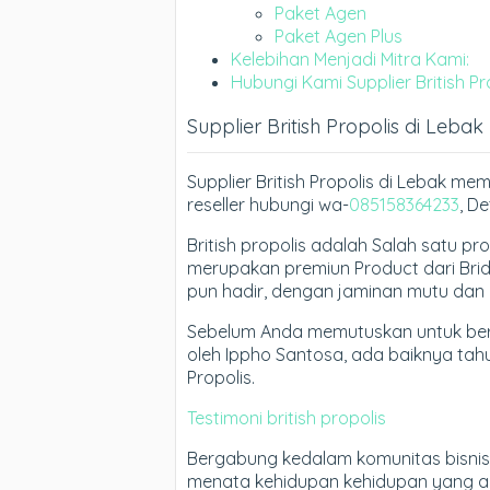
Paket Agen
Paket Agen Plus
Kelebihan Menjadi Mitra Kami:
Hubungi Kami Supplier British Pr
Supplier British Propolis di Lebak
Supplier British Propolis di Lebak 
reseller hubungi wa-
085158364233
, D
British propolis adalah Salah satu prop
merupakan premiun Product dari Bridling
pun hadir, dengan jaminan mutu dan 
Sebelum Anda memutuskan untuk ber
oleh Ippho Santosa, ada baiknya tah
Propolis.
Testimoni british propolis
Bergabung kedalam komunitas bisnis
menata kehidupan kehidupan yang ak