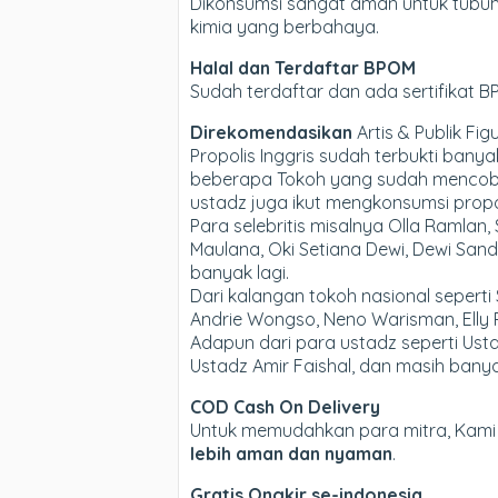
Dikonsumsi sangat aman untuk tubuh,
kimia yang berbahaya.
Halal dan Terdaftar BPOM
Sudah terdaftar dan ada sertifikat 
Direkomendasikan
Artis & Publik Fig
Propolis Inggris sudah terbukti ba
beberapa Tokoh yang sudah mencoba P
ustadz juga ikut mengkonsumsi propol
Para selebritis misalnya Olla Ramlan,
Maulana, Oki Setiana Dewi, Dewi Sandr
banyak lagi.
Dari kalangan tokoh nasional sepert
Andrie Wongso, Neno Warisman, Elly R
Adapun dari para ustadz seperti Usta
Ustadz Amir Faishal, dan masih banya
COD Cash On Delivery
Untuk memudahkan para mitra, Kam
lebih aman dan nyaman
.
Gratis Ongkir se-indonesia