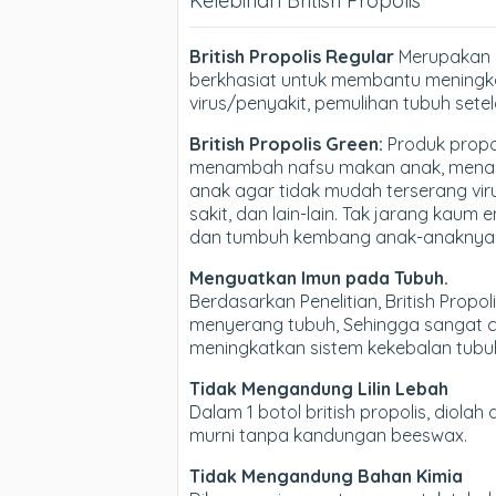
Kelebihan British Propolis
British Propolis Regular
Merupakan p
berkhasiat untuk membantu meningk
virus/penyakit, pemulihan tubuh setela
British Propolis Green:
Produk propol
menambah nafsu makan anak, menam
anak agar tidak mudah terserang vi
sakit, dan lain-lain. Tak jarang kau
dan tumbuh kembang anak-anaknya
Menguatkan Imun pada Tubuh.
Berdasarkan Penelitian, British Pro
menyerang tubuh, Sehingga sangat co
meningkatkan sistem kekebalan tubuh
Tidak Mengandung Lilin Lebah
Dalam 1 botol british propolis, diol
murni tanpa kandungan beeswax.
Tidak Mengandung Bahan Kimia