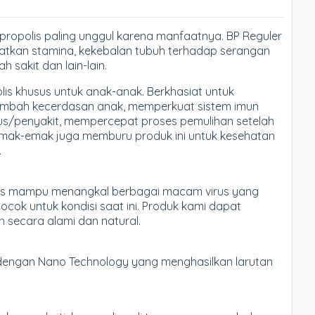
ropolis paling unggul karena manfaatnya. BP Reguler
atkan stamina, kekebalan tubuh terhadap serangan
h sakit dan lain-lain.
is khusus untuk anak-anak. Berkhasiat untuk
bah kecerdasan anak, memperkuat sistem imun
rus/penyakit, mempercepat proses pemulihan setelah
m emak-emak juga memburu produk ini untuk kesehatan
.
polis mampu menangkal berbagai macam virus yang
cok untuk kondisi saat ini. Produk kami dapat
 secara alami dan natural.
ah dengan Nano Technology yang menghasilkan larutan