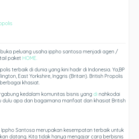
opolis
membuka peluang usaha ippho santosa menjadi agen /
etail paket
HOME.
olis terbaik di dunia yang kini hadir di Indonesia. Ya,BP
ton, East Yorkshire, Inggris (Britain). British Propolis
berbagai khasiat.
gabung kedalam komunitas bisnis yang
di
nahkodai
u dulu apa dan bagaimana manfaat dan khasiat British
 Ippho Santosa merupakan kesempatan terbaik untuk
an datang. Kita tidak hanya mengajar cara berbisnis