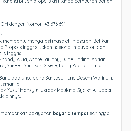
 karena british propolis asli tanpa campuran bahan
BPOM dengan Nomor 143 676 691.
ur
nyak membantu mengatasi masalah-masalah. Bahkan
ropolis Inggris, tokoh nasional, motivator, dan
is Inggris.
 Shandy Aulia, Andre Taulany, Dude Harlino, Adrian
a, Shireen Sungkar, Giselle, Fadly Padi, dan masih
i Sandiaga Uno, Ippho Santosa, Tung Desem Waringin,
isman, dll.
dz Yusuf Mansyur, Ustadz Maulana, Syaikh Ali Jaber,
k lainnya.
i memberikan pelayanan
bayar ditempat
sehingga