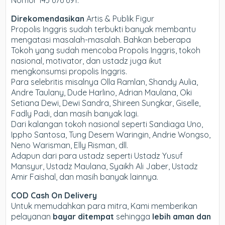
Nomor 143 676 691.
Direkomendasikan
Artis & Publik Figur
Propolis Inggris sudah terbukti banyak membantu
mengatasi masalah-masalah. Bahkan beberapa
Tokoh yang sudah mencoba Propolis Inggris, tokoh
nasional, motivator, dan ustadz juga ikut
mengkonsumsi propolis Inggris.
Para selebritis misalnya Olla Ramlan, Shandy Aulia,
Andre Taulany, Dude Harlino, Adrian Maulana, Oki
Setiana Dewi, Dewi Sandra, Shireen Sungkar, Giselle,
Fadly Padi, dan masih banyak lagi.
Dari kalangan tokoh nasional seperti Sandiaga Uno,
Ippho Santosa, Tung Desem Waringin, Andrie Wongso,
Neno Warisman, Elly Risman, dll.
Adapun dari para ustadz seperti Ustadz Yusuf
Mansyur, Ustadz Maulana, Syaikh Ali Jaber, Ustadz
Amir Faishal, dan masih banyak lainnya.
COD Cash On Delivery
Untuk memudahkan para mitra, Kami memberikan
pelayanan
bayar ditempat
sehingga
lebih aman dan