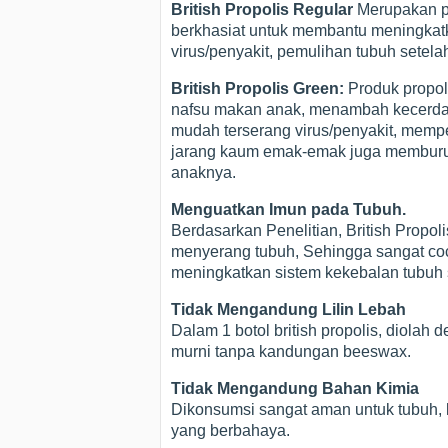
British Propolis Regular
Merupakan pr
berkhasiat untuk membantu meningkat
virus/penyakit, pemulihan tubuh setelah 
British Propolis Green:
Produk propol
nafsu makan anak, menambah kecerdas
mudah terserang virus/penyakit, memper
jarang kaum emak-emak juga memburu 
anaknya.
Menguatkan Imun pada Tubuh.
Berdasarkan Penelitian, British Prop
menyerang tubuh, Sehingga sangat coco
meningkatkan sistem kekebalan tubuh s
Tidak Mengandung Lilin Lebah
Dalam 1 botol british propolis, diola
murni tanpa kandungan beeswax.
Tidak Mengandung Bahan Kimia
Dikonsumsi sangat aman untuk tubuh, k
yang berbahaya.