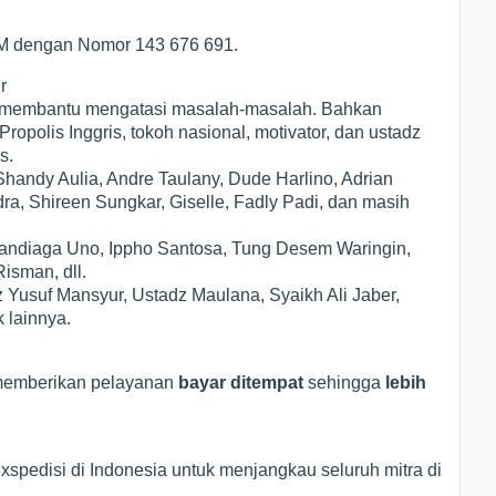
POM dengan Nomor 143 676 691.
r
ak membantu mengatasi masalah-masalah. Bahkan
polis Inggris, tokoh nasional, motivator, dan ustadz
s.
Shandy Aulia, Andre Taulany, Dude Harlino, Adrian
a, Shireen Sungkar, Giselle, Fadly Padi, dan masih
 Sandiaga Uno, Ippho Santosa, Tung Desem Waringin,
isman, dll.
z Yusuf Mansyur, Ustadz Maulana, Syaikh Ali Jaber,
 lainnya.
memberikan pelayanan
bayar ditempat
sehingga
lebih
pedisi di Indonesia untuk menjangkau seluruh mitra di