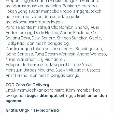
Propolis Inggris sudah terbukti banyak membantu
mengatasi masalah-masalah. Bahkan beberapa
Tokoh yang sudah mencoba Propolis Inggris, tokoh
nasional, motivator, dan ustadz juga ikut
mengkonsumsi propolis Inggris.
Para selebritis misalnya Olla Ramlan, Shandy Aulia,
Andre Taulany, Dude Harlino, Adrian Maulana, Oki
Setiana Dewi, Dewi Sandra, Shireen Sungkar, Giselle,
Fadly Padi, dan masih banyak lagi.
Dari kalangan tokoh nasional seperti Sandiaga Uno,
Ippho Santosa, Tung Desem Waringin, Andrie Wongso,
Neno Warisman, Elly Risman, dll.
Adapun dari para ustadz seperti Ustadz Yusuf
Mansyur, Ustadz Maulana, Syaikh Ali Jaber, Ustadz
Amir Faishal, dan masih banyak lainnya.
COD Cash On Delivery
Untuk memudahkan para mitra, Kami memberikan
pelayanan
bayar ditempat
sehingga
lebih aman dan
nyaman
.
Gratis Ongkir se-indonesia