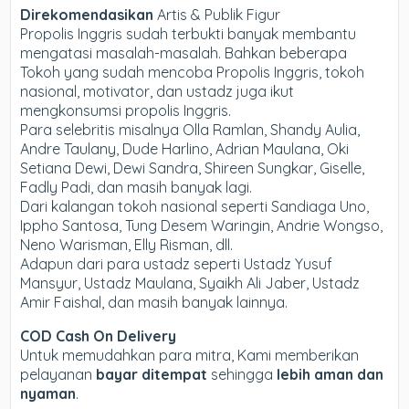
Direkomendasikan
Artis & Publik Figur
Propolis Inggris sudah terbukti banyak membantu
mengatasi masalah-masalah. Bahkan beberapa
Tokoh yang sudah mencoba Propolis Inggris, tokoh
nasional, motivator, dan ustadz juga ikut
mengkonsumsi propolis Inggris.
Para selebritis misalnya Olla Ramlan, Shandy Aulia,
Andre Taulany, Dude Harlino, Adrian Maulana, Oki
Setiana Dewi, Dewi Sandra, Shireen Sungkar, Giselle,
Fadly Padi, dan masih banyak lagi.
Dari kalangan tokoh nasional seperti Sandiaga Uno,
Ippho Santosa, Tung Desem Waringin, Andrie Wongso,
Neno Warisman, Elly Risman, dll.
Adapun dari para ustadz seperti Ustadz Yusuf
Mansyur, Ustadz Maulana, Syaikh Ali Jaber, Ustadz
Amir Faishal, dan masih banyak lainnya.
COD Cash On Delivery
Untuk memudahkan para mitra, Kami memberikan
pelayanan
bayar ditempat
sehingga
lebih aman dan
nyaman
.