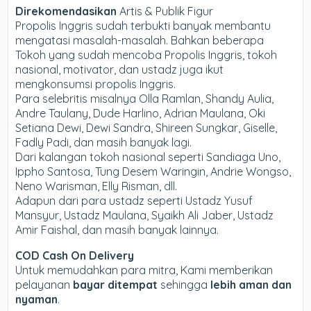
Direkomendasikan
Artis & Publik Figur
Propolis Inggris sudah terbukti banyak membantu
mengatasi masalah-masalah. Bahkan beberapa
Tokoh yang sudah mencoba Propolis Inggris, tokoh
nasional, motivator, dan ustadz juga ikut
mengkonsumsi propolis Inggris.
Para selebritis misalnya Olla Ramlan, Shandy Aulia,
Andre Taulany, Dude Harlino, Adrian Maulana, Oki
Setiana Dewi, Dewi Sandra, Shireen Sungkar, Giselle,
Fadly Padi, dan masih banyak lagi.
Dari kalangan tokoh nasional seperti Sandiaga Uno,
Ippho Santosa, Tung Desem Waringin, Andrie Wongso,
Neno Warisman, Elly Risman, dll.
Adapun dari para ustadz seperti Ustadz Yusuf
Mansyur, Ustadz Maulana, Syaikh Ali Jaber, Ustadz
Amir Faishal, dan masih banyak lainnya.
COD Cash On Delivery
Untuk memudahkan para mitra, Kami memberikan
pelayanan
bayar ditempat
sehingga
lebih aman dan
nyaman
.