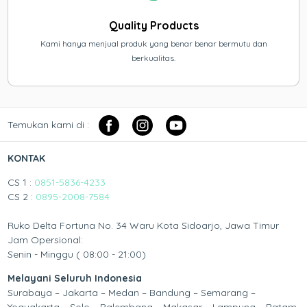
Quality Products
Kami hanya menjual produk yang benar benar bermutu dan
berkualitas.
Temukan kami di :
KONTAK
CS 1 :
0851-5836-4233
CS 2 :
0895-2008-7584
Ruko Delta Fortuna No. 34 Waru Kota Sidoarjo, Jawa Timur
Jam Opersional:
Senin - Minggu ( 08:00 - 21:00)
Melayani Seluruh Indonesia
Surabaya – Jakarta – Medan – Bandung – Semarang –
Yogyakarta – Solo – Palembang – Makasar – Lampung – Batam