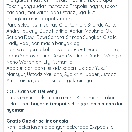
mengatasi masalah-masalah. Bahkan beberapa
Tokoh yang sudah mencoba Propolis Inggris, tokoh
nasional, motivator, dan ustadz juga ikut
mengkonsumsi propolis Inggris.
Para selebritis misalnya Olla Ramlan, Shandy Aulia,
Andre Taulany, Dude Harlino, Adrian Maulana, Oki
Setiana Dewi, Dewi Sandra, Shireen Sungkar, Giselle,
Fadly Padi, dan masih banyak lagi.
Dari kalangan tokoh nasional seperti Sandiaga Uno,
Ippho Santosa, Tung Desem Waringin, Andrie Wongso,
Neno Warisman, Elly Risman, dll.
Adapun dari para ustadz seperti Ustadz Yusuf
Mansyur, Ustadz Maulana, Syaikh Ali Jaber, Ustadz
Amir Faishal, dan masih banyak lainnya.
COD Cash On Delivery
Untuk memudahkan para mitra, Kami memberikan
pelayanan
bayar ditempat
sehingga
lebih aman dan
nyaman
.
Gratis Ongkir se-indonesia
Kami bekerjasama dengan beberapa Exspedisi di