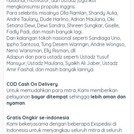
nasional, motivator, dan ustadz juga ikut
mengkonsumsi propolis Inggris.
Para selebritis misalnya Olla Ramlan, Shandy Aulia,
Andre Taulany, Dude Harlino, Adrian Maulana, Oki
Setiana Dewi, Dewi Sandra, Shireen Sungkar, Giselle,
Fadly Padi, dan masih banyak lagi.
Dari kalangan tokoh nasional seperti Sandiaga Uno,
Ippho Santosa, Tung Desem Waringin, Andrie Wongso,
Neno Warisman, Elly Risman, dll.
Adapun dari para ustadz seperti Ustadz Yusuf
Mansyur, Ustadz Maulana, Syaikh Ali Jaber, Ustadz
Amir Faishal, dan masih banyak lainnya.
COD Cash On Delivery
Untuk memudahkan para mitra, Kami memberikan
pelayanan
bayar ditempat
sehingga
lebih aman dan
nyaman
.
Gratis Ongkir se-indonesia
Kami bekerjasama dengan beberapa Exspedisi di
Indonesia untuk menjangkau seluruh mitra di seluruh