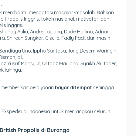
ur
nyak membantu mengatasi masalah-masalah. Bahkan
ropolis Inggris, tokoh nasional, motivator, dan
is Inggris.
 Shandy Aulia, Andre Taulany, Dude Harlino, Adrian
a, Shireen Sungkar, Giselle, Fadly Padi, dan masih
i Sandiaga Uno, Ippho Santosa, Tung Desem Waringin,
isman, dll.
dz Yusuf Mansyur, Ustadz Maulana, Syaikh Ali Jaber,
k lainnya.
i memberikan pelayanan
bayar ditempat
sehingga
xspedisi di Indonesia untuk menjangkau seluruh
ritish Propolis di Buranga