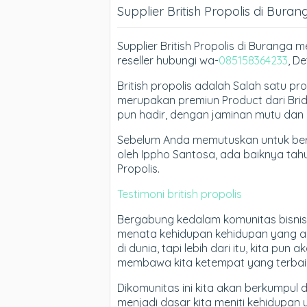
Supplier British Propolis di Buran
Supplier British Propolis di Burang
reseller hubungi wa-
085158364233
, D
British propolis adalah Salah satu prop
merupakan premiun Product dari Bridling
pun hadir, dengan jaminan mutu dan 
Sebelum Anda memutuskan untuk ber
oleh Ippho Santosa, ada baiknya tah
Propolis.
Testimoni british propolis
Bergabung kedalam komunitas bisnis
menata kehidupan kehidupan yang ak
di dunia, tapi lebih dari itu, kita p
membawa kita ketempat yang terbaik s
Dikomunitas ini kita akan berkumpul
menjadi dasar kita meniti kehidupan