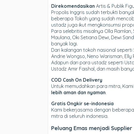
Direkomendasikan
Artis & Publik Fig
Propolis Inggris sudah terbukti ba
beberapa Tokoh yang sudah mencoba P
ustadz juga ikut mengkonsumsi propol
Para selebritis misalnya Olla Ramlan,
Maulana, Oki Setiana Dewi, Dewi Sandr
banyak lagi.
Dari kalangan tokoh nasional sepert
Andrie Wongso, Neno Warisman, Elly R
Adapun dari para ustadz seperti Usta
Ustadz Amir Faishal, dan masih banya
COD Cash On Delivery
Untuk memudahkan para mitra, Kam
lebih aman dan nyaman
.
Gratis Ongkir se-indonesia
Kami bekerjasama dengan beberapa E
mitra di seluruh indonesia.
Peluang Emas menjadi Supplier B