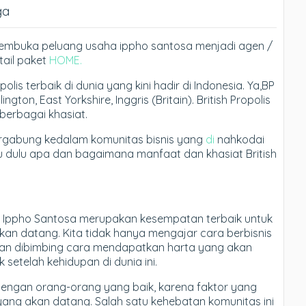
ga
a membuka peluang usaha ippho santosa menjadi agen /
etail paket
HOME.
olis terbaik di dunia yang kini hadir di Indonesia. Ya,BP
ton, East Yorkshire, Inggris (Britain). British Propolis
berbagai khasiat.
gabung kedalam komunitas bisnis yang
di
nahkodai
u dulu apa dan bagaimana manfaat dan khasiat British
 Ippho Santosa merupakan kesempatan terbaik untuk
an datang. Kita tidak hanya mengajar cara berbisnis
un akan dibimbing cara mendapatkan harta yang akan
etelah kehidupan di dunia ini.
 dengan orang-orang yang baik, karena faktor yang
 yang akan datang. Salah satu kehebatan komunitas ini