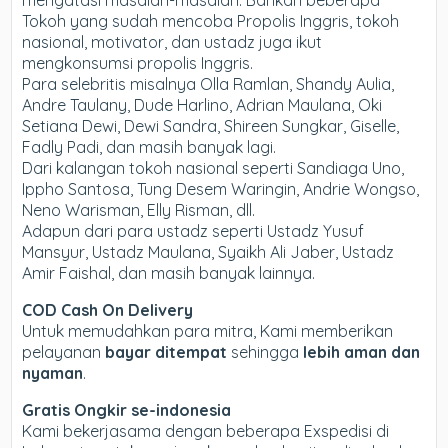
mengatasi masalah-masalah. Bahkan beberapa
Tokoh yang sudah mencoba Propolis Inggris, tokoh
nasional, motivator, dan ustadz juga ikut
mengkonsumsi propolis Inggris.
Para selebritis misalnya Olla Ramlan, Shandy Aulia,
Andre Taulany, Dude Harlino, Adrian Maulana, Oki
Setiana Dewi, Dewi Sandra, Shireen Sungkar, Giselle,
Fadly Padi, dan masih banyak lagi.
Dari kalangan tokoh nasional seperti Sandiaga Uno,
Ippho Santosa, Tung Desem Waringin, Andrie Wongso,
Neno Warisman, Elly Risman, dll.
Adapun dari para ustadz seperti Ustadz Yusuf
Mansyur, Ustadz Maulana, Syaikh Ali Jaber, Ustadz
Amir Faishal, dan masih banyak lainnya.
COD Cash On Delivery
Untuk memudahkan para mitra, Kami memberikan
pelayanan
bayar ditempat
sehingga
lebih aman dan
nyaman
.
Gratis Ongkir se-indonesia
Kami bekerjasama dengan beberapa Exspedisi di