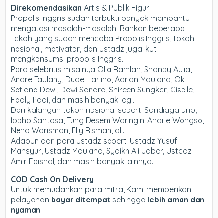
Direkomendasikan
Artis & Publik Figur
Propolis Inggris sudah terbukti banyak membantu
mengatasi masalah-masalah. Bahkan beberapa
Tokoh yang sudah mencoba Propolis Inggris, tokoh
nasional, motivator, dan ustadz juga ikut
mengkonsumsi propolis Inggris.
Para selebritis misalnya Olla Ramlan, Shandy Aulia,
Andre Taulany, Dude Harlino, Adrian Maulana, Oki
Setiana Dewi, Dewi Sandra, Shireen Sungkar, Giselle,
Fadly Padi, dan masih banyak lagi.
Dari kalangan tokoh nasional seperti Sandiaga Uno,
Ippho Santosa, Tung Desem Waringin, Andrie Wongso,
Neno Warisman, Elly Risman, dll.
Adapun dari para ustadz seperti Ustadz Yusuf
Mansyur, Ustadz Maulana, Syaikh Ali Jaber, Ustadz
Amir Faishal, dan masih banyak lainnya.
COD Cash On Delivery
Untuk memudahkan para mitra, Kami memberikan
pelayanan
bayar ditempat
sehingga
lebih aman dan
nyaman
.