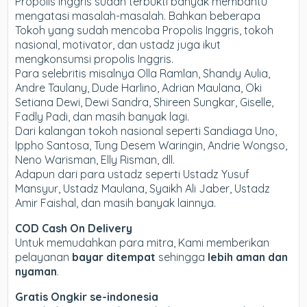
Propolis Inggris sudah terbukti banyak membantu
mengatasi masalah-masalah. Bahkan beberapa
Tokoh yang sudah mencoba Propolis Inggris, tokoh
nasional, motivator, dan ustadz juga ikut
mengkonsumsi propolis Inggris.
Para selebritis misalnya Olla Ramlan, Shandy Aulia,
Andre Taulany, Dude Harlino, Adrian Maulana, Oki
Setiana Dewi, Dewi Sandra, Shireen Sungkar, Giselle,
Fadly Padi, dan masih banyak lagi.
Dari kalangan tokoh nasional seperti Sandiaga Uno,
Ippho Santosa, Tung Desem Waringin, Andrie Wongso,
Neno Warisman, Elly Risman, dll.
Adapun dari para ustadz seperti Ustadz Yusuf
Mansyur, Ustadz Maulana, Syaikh Ali Jaber, Ustadz
Amir Faishal, dan masih banyak lainnya.
COD Cash On Delivery
Untuk memudahkan para mitra, Kami memberikan
pelayanan
bayar ditempat
sehingga
lebih aman dan
nyaman
.
Gratis Ongkir se-indonesia