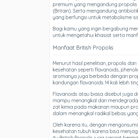
premium yang mengandung propolis terb
(Britain). Serta mengandung antibioti
yang berfungsi untuk metabolisme si
Bagi kamu yang ingin bergabung menj
untuk mengetahui khasiat serta manfaa
Manfaat British Propolis
Menurut hasil penelitian, propolis d
kesehatan seperti flavanoids, phenolic
aromanya juga berbeda dengan propol
kandungan flavanoids 14 kali lebih tin
Flavanoids atau biasa disebut juga d
mampu menangkal dan mendegradasi 
zat kimia pada makanan maupun pro
dalam menangkal radikal bebas yang
Oleh karena itu, dengan mengonsumsi
kesehatan tubuh karena bisa menjaga 
itu British Propolis juga sangat berm