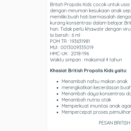
British Propolis Kids
cocok untuk usia 
dengan minuman kesukaan anak sepert
memiliki buah hati bermasalah dengan
kurang konsentrasi dalam belajar. Bri
hari. Tidak perlu khawatir dengan vir
Isi bersih : 6 ml
POM TR : 193631981
MUI : 0013009335019
HMC-UK : 2018-196
Waktu simpan : maksimal 4 tahun
Khasiat British Propolis Kids yaitu:
Menambah nafsu makan anak
meningkatkan kecerdasan buah
Menambah daya konsentrasi da
Menambah nutrisi otak
Memperkuat imunitas anak agar
Mempercepat proses pemulihan se
PESAN BRITISH