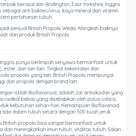
aik berasal dari Bridlington, East Yorkshire, Inggris
k sebagai anti bakteri/virus, kaya mineral dan vitamin
stem pertahanan tubuh.
adi penjual British Propolis Weda. Alangkah baiknya
t dari produk British Propolis.
ari Inggris punya berlimpah senyawa bermanfaat untuk
, ester, dan lain-lain. Tingkat kekentalan dan
is-propolis yang lain. British Propolis mempunyai
ggi dari propolis dengan brand lain.
engan istilah Bioflavanoid, adalah zat antioksidan yang
radikal bebas yang disebabkan oleh polusi udara,
duk kebutuhan sehari-hari. Kemampuan Bioflavanoid
 ada dalam tubuh setara dengan 500 buah jeruk.
 British propolis bisa sangat bermanfaat untuk
dan meningkatkan imun tubuh, vitalitas tubuh. Salain
anfaat jika diminum dengan tujuan untuk terapi