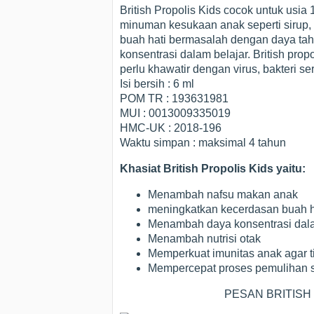
British Propolis Kids
cocok untuk usia 
minuman kesukaan anak seperti sirup, 
buah hati bermasalah dengan daya taha
konsentrasi dalam belajar. British pro
perlu khawatir dengan virus, bakteri se
Isi bersih : 6 ml
POM TR : 193631981
MUI : 0013009335019
HMC-UK : 2018-196
Waktu simpan : maksimal 4 tahun
Khasiat British Propolis Kids yaitu:
Menambah nafsu makan anak
meningkatkan kecerdasan buah h
Menambah daya konsentrasi dala
Menambah nutrisi otak
Memperkuat imunitas anak agar t
Mempercepat proses pemulihan set
PESAN BRITISH 