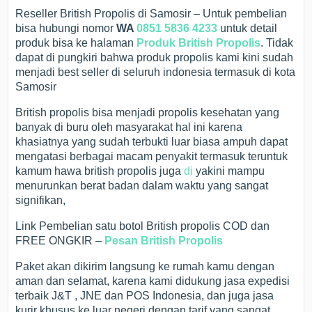
Reseller British Propolis di Samosir – Untuk pembelian
bisa hubungi nomor
WA
0851 5836 4233
untuk detail
produk bisa ke halaman
Produk British Propolis
. Tidak
dapat di pungkiri bahwa produk propolis kami kini sudah
menjadi best seller di seluruh indonesia termasuk di kota
Samosir
British propolis bisa menjadi propolis kesehatan yang
banyak di buru oleh masyarakat hal ini karena
khasiatnya yang sudah terbukti luar biasa ampuh dapat
mengatasi berbagai macam penyakit termasuk teruntuk
kamum hawa british propolis juga
di
yakini mampu
menurunkan berat badan dalam waktu yang sangat
signifikan,
Link Pembelian satu botol British propolis COD dan
FREE ONGKIR –
Pesan British Propolis
Paket akan dikirim langsung ke rumah kamu dengan
aman dan selamat, karena kami didukung jasa expedisi
terbaik J&T , JNE dan POS Indonesia, dan juga jasa
kurir khusus ke luar negeri dengan tarif yang sangat