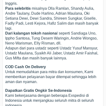
Inggris.
Para selebritis
misalnya Olla Ramlan, Shandy Aulia,
Andre Taulany, Dude Harlino, Adrian Maulana, Oki
Setiana Dewi, Dewi Sandra, Shireen Sungkar, Giselle,
Fadly Padi, Lesti Kejora, Hafiz Salim dan masih banyak
lagi.
Dari kalangan tokoh nasiona
l seperti Sandiaga Uno,
Ippho Santosa, Tung Desem Waringin, Andrie Wongso,
Neno Warisman, Elly Risman, dll.
Adapun dari para ustadz seperti Ustadz Yusuf Mansyur,
Ustadz Maulana, Syaikh Ali Jaber, Ustadz Amir Faishal,
Gus Mifta dan masih banyak lainnya.
COD Cash On Delivery
Untuk memudahkan para mitra dan konsumen, Kami
memberikan pelayanan bayar ditempat sehingga lebih
aman dan nyaman.
Dapatkan Gratis Ongkir Se-Indonesia
Kami bekerjasama dengan beberapa Exspedisi di
Indonesia untuk menjangkau seluruh mitra di seluruh
indonesia.