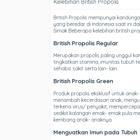
Kelebihan British Propolis
British Propolis mempunyai kandungan
yang beredar di Indonesia saat ini 
Simak Beberapa kelebihan british prop
British Propolis Regular
Merupakan propolis paling unggul ka
tingkatkan stamina, imunitas tubuh 
sehabis sakit serta lain- lain.
British Propolis Green
Produk propolis eksklusif untuk ana
menambah kecerdasan anak, mengua
terkena virus/ penyakit, mempercepat 
sedikit kalangan emak- emak pula m
kembang anak- anaknya.
Menguatkan Imun pada Tubuh