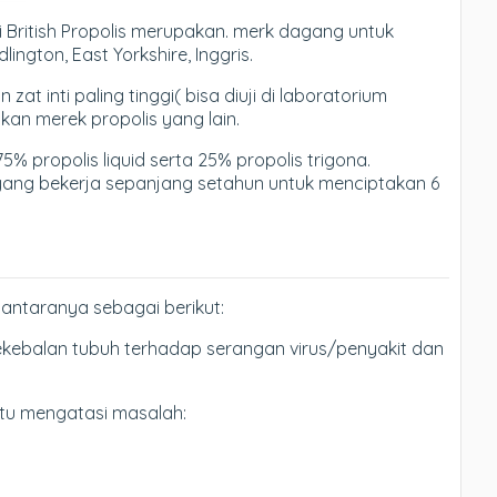
i British Propolis merupakan. merk dagang untuk
lington, East Yorkshire, Inggris.
at inti paling tinggi( bisa diuji di laboratorium
kan merek propolis yang lain.
 75% propolis liquid serta 25% propolis trigona.
 yang bekerja sepanjang setahun untuk menciptakan 6
diantaranya sebagai berikut:
kebalan tubuh terhadap serangan virus/penyakit dan
tu mengatasi masalah: