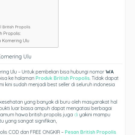
British Propolis
h Propolis:
n Komering Ulu
 Komering Ulu
mering Ulu – Untuk pembelian bisa hubungi nomor
WA
bisa ke halaman
Produk British Propolis
. Tidak dapat
i kini sudah menjadi best seller di seluruh indonesia
is kesehatan yang banyak di buru oleh masyarakat hal
rbukti luar biasa ampuh dapat mengatasi berbagai
amum hawa british propolis juga
di
yakini mampu
 yang sangat signifikan,
opolis COD dan FREE ONGKIR –
Pesan British Propolis