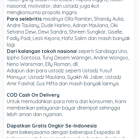
nasional, motivator, dan ustadz juga ikut
mengkonsumsi propolis Inggris.
Para selebritis
misalnya Olla Ramlan, Shandy Aulia,
Andre Taulany, Dude Harlino, Adrian Maulana, Oki
Setiana Dewi, Dewi Sandra, Shireen Sungkar, Giselle,
Fadly Padi, Lesti Kejora, Hafiz Salim dan masih banyak
lagi.
Dari kalangan tokoh nasiona
l seperti Sandiaga Uno,
Ippho Santosa, Tung Desem Waringin, Andrie Wongso,
Neno Warisman, Elly Risman, dll.
Adapun dari para ustadz seperti Ustadz Yusuf
Mansyur, Ustadz Maulana, Syaikh Ali Jaber, Ustadz
Amir Faishal, Gus Mifta dan masih banyak lainnya.
COD Cash On Delivery
Untuk memudahkan para mitra dan konsumen, Kami
memberikan pelayanan bayar ditempat sehingga
lebih aman dan nyaman.
Dapatkan Gratis Ongkir Se-Indonesia
Kami bekerjasama dengan beberapa Exspedisi di