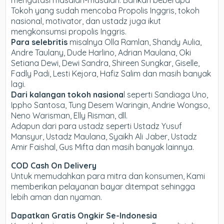
Tokoh yang sudah mencoba Propolis Inggris, tokoh
nasional, motivator, dan ustadz juga ikut
mengkonsumsi propolis Inggris.
Para selebritis
misalnya Olla Ramlan, Shandy Aulia,
Andre Taulany, Dude Harlino, Adrian Maulana, Oki
Setiana Dewi, Dewi Sandra, Shireen Sungkar, Giselle,
Fadly Padi, Lesti Kejora, Hafiz Salim dan masih banyak
lagi.
Dari kalangan tokoh nasiona
l seperti Sandiaga Uno,
Ippho Santosa, Tung Desem Waringin, Andrie Wongso,
Neno Warisman, Elly Risman, dll.
Adapun dari para ustadz seperti Ustadz Yusuf
Mansyur, Ustadz Maulana, Syaikh Ali Jaber, Ustadz
Amir Faishal, Gus Mifta dan masih banyak lainnya.
COD Cash On Delivery
Untuk memudahkan para mitra dan konsumen, Kami
memberikan pelayanan bayar ditempat sehingga
lebih aman dan nyaman.
Dapatkan Gratis Ongkir Se-Indonesia