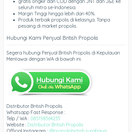
gratis ongkir dan COD dengan JNT dan J&E ke
seluruh mitra se-Indonesia.
Margin Tinggi hingga lebih dari 40%.
Produk terbaik propolis di kelasnya. Tanpa
pesaing di market propolis.
Hubungi Kami Penjual British Propolis
Segera hubungi Penjual British Propolis di Kepulauan
Mentawai dengan WA di bawah ini.
Distributor British Propolis
Whatsapp Fast Response :
Telp / WA :
085158364233
Website :
Distributor British Propolis
Official Instagram :
@propolisbritish.surabaya