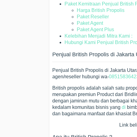
Paket Kemitraan Penjual British P
Harga British Propolis
Paket Reseller
Paket Agent
Paket Agent Plus
Kelebihan Menjadi Mitra Kami :
Hubungi Kami Penjual British Pro
Penjual British Propolis di Jakarta
Penjual British Propolis di Jakarta U
agen/reseller hubungi wa-
0851583642
British propolis adalah salah satu propo
merupakan premiun Product dari Bridling
dengan jaminan mutu dan berbagai kh
kedalam komunitas bisnis yang
di
bimb
dan bagaimana manfaat dan khasiat Bri
Link bel