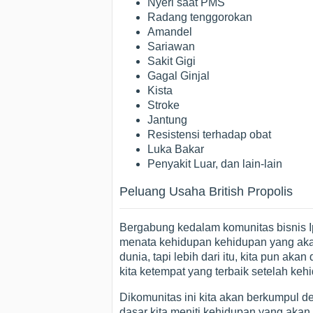
Nyeri saat PMS
Radang tenggorokan
Amandel
Sariawan
Sakit Gigi
Gagal Ginjal
Kista
Stroke
Jantung
Resistensi terhadap obat
Luka Bakar
Penyakit Luar, dan lain-lain
Peluang Usaha British Propolis
Bergabung kedalam komunitas bisnis 
menata kehidupan kehidupan yang akan 
dunia, tapi lebih dari itu, kita pun 
kita ketempat yang terbaik setelah kehi
Dikomunitas ini kita akan berkumpul d
dasar kita meniti kehidupan yang akan