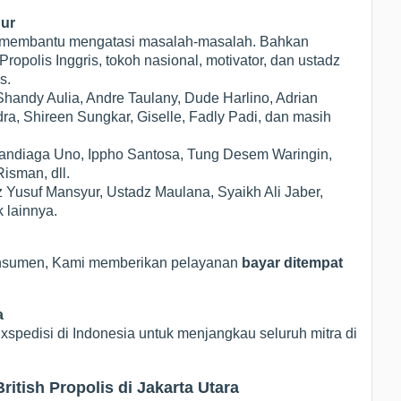
gur
ak membantu mengatasi masalah-masalah. Bahkan
polis Inggris, tokoh nasional, motivator, dan ustadz
s.
Shandy Aulia, Andre Taulany, Dude Harlino, Adrian
a, Shireen Sungkar, Giselle, Fadly Padi, dan masih
 Sandiaga Uno, Ippho Santosa, Tung Desem Waringin,
isman, dll.
z Yusuf Mansyur, Ustadz Maulana, Syaikh Ali Jaber,
 lainnya.
onsumen, Kami memberikan pelayanan
bayar ditempat
a
pedisi di Indonesia untuk menjangkau seluruh mitra di
itish Propolis di Jakarta Utara