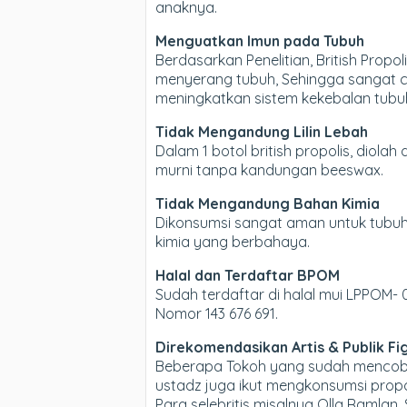
anaknya.
Menguatkan Imun pada Tubuh
Berdasarkan Penelitian, British Pro
menyerang tubuh, Sehingga sangat co
meningkatkan sistem kekebalan tubuh
Tidak Mengandung Lilin Lebah
Dalam 1 botol british propolis, diol
murni tanpa kandungan beeswax.
Tidak Mengandung Bahan Kimia
Dikonsumsi sangat aman untuk tubuh,
kimia yang berbahaya.
Halal dan Terdaftar BPOM
Sudah terdaftar di halal mui LPPOM-
Nomor 143 676 691.
Direkomendasikan Artis & Publik Fi
Beberapa Tokoh yang sudah mencoba P
ustadz juga ikut mengkonsumsi propol
Para selebritis misalnya Olla Ramlan,