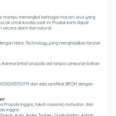
polis mampu menangkal berbagai macam virus yang
cok untuk kondisi saat ini. Produk kami dapat
 secara alami dan natural.
ah dengan Nano Technology yang menghasilkan larutan
 karena british propolis asli tanpa campuran bahan
 00130093350119 dan ada sertifikat BPOM dengan
gur
ropolis Inggris, tokoh nasional, motivator, dan
is Inggris.
 Shandy Aulia, Andre Taulany, Dude Harlino, Adrian