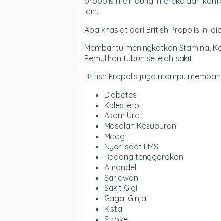
propolis melindungi mereka dari konta
lain.
Apa khasiat dari British Propolis ini 
Membantu meningkatkan Stamina, Ke
Pemulihan tubuh setelah sakit.
British Propolis juga mampu memban
Diabetes
Kolesterol
Asam Urat
Masalah Kesuburan
Maag
Nyeri saat PMS
Radang tenggorokan
Amandel
Sariawan
Sakit Gigi
Gagal Ginjal
Kista
Stroke