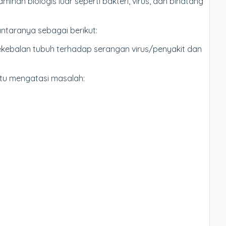
minan biologis luar seperti bakteri, virus, dan binatang
diantaranya sebagai berikut:
kebalan tubuh terhadap serangan virus/penyakit dan
tu mengatasi masalah: