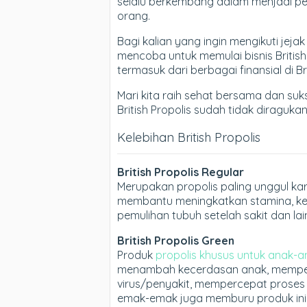
selalu berkembang dalam menjadi p
orang.
Bagi kalian yang ingin mengikuti jeja
mencoba untuk memulai bisnis Britis
termasuk dari berbagai finansial di Br
Mari kita raih sehat bersama dan suk
British Propolis sudah tidak diragukan 
Kelebihan British Propolis
British Propolis Regular
Merupakan propolis paling unggul ka
membantu meningkatkan stamina, kek
pemulihan tubuh setelah sakit dan lain
British Propolis Green
Produk
propolis khusus untuk anak-a
menambah kecerdasan anak, memperk
virus/penyakit, mempercepat proses p
emak-emak juga memburu produk ini