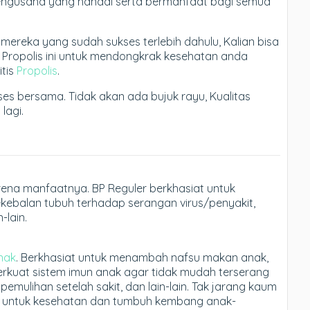
engusaha yang handal serta bermanfaat bagi semua
k mereka yang sudah sukses terlebih dahulu, Kalian bisa
h Propolis ini untuk mendongkrak kesehatan anda
itis
Propolis
.
ses bersama. Tidak akan ada bujuk rayu, Kualitas
lagi.
rena manfaatnya. BP Reguler berkhasiat untuk
ebalan tubuh terhadap serangan virus/penyakit,
-lain.
nak
. Berkhasiat untuk menambah nafsu makan anak,
uat sistem imun anak agar tidak mudah terserang
emulihan setelah sakit, dan lain-lain. Tak jarang kaum
 untuk kesehatan dan tumbuh kembang anak-