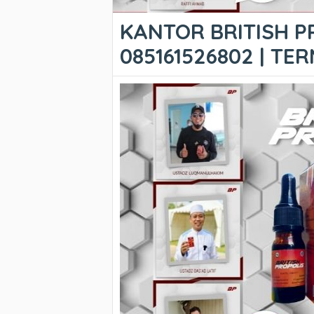
KANTOR BRITISH P
085161526802 | T