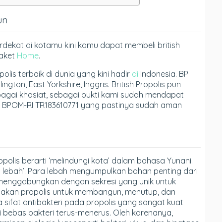
un
erdekat di kotamu kini kamu dapat membeli british
Paket
Home
.
polis terbaik di dunia yang kini hadir
di
Indonesia. BP
gton, East Yorkshire, Inggris. British Propolis pun
agai khasiat, sebagai bukti kami sudah mendapat
 di BPOM-RI TR183610771 yang pastinya sudah aman
opolis berarti ‘melindungi kota’ dalam bahasa Yunani.
a lebah’. Para lebah mengumpulkan bahan penting dari
enggabungkan dengan sekresi yang unik untuk
akan propolis untuk membangun, menutup, dan
 sifat antibakteri pada propolis yang sangat kuat
 bebas bakteri terus-menerus. Oleh karenanya,