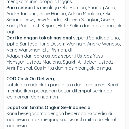
mengkonsumsi propolis Inggris.
Para selebritis
misalnya Olla Ramlan, Shandy Aulia,
Andre Taulany, Dude Harlino, Adrian Maulana, Oki
Setiana Dewi, Dewi Sandra, Shireen Sungkar, Giselle,
Fadly Padi, Lesti Kejora, Hafiz Salim dan masih banyak
lagi.
Dari kalangan tokoh nasiona
l seperti Sandiaga Uno,
Ippho Santosa, Tung Desem Waringin, Andrie Wongso,
Neno Warisman, Elly Risman, dll.
Adapun dari para ustadz seperti Ustadz Yusuf
Mansyur, Ustadz Maulana, Syaikh Ali Jaber, Ustadz
Amir Faishal, Gus Mifta dan masih banyak lainnya.
COD Cash On Delivery
Untuk memudahkan para mitra dan konsumen, Kami
memberikan pelayanan bayar ditempat sehingga
lebih aman dan nyaman.
Dapatkan Gratis Ongkir Se-Indonesia
Kami bekerjasama dengan beberapa Exspedisi di
Indonesia untuk menjangkau seluruh mitra di seluruh
indonesia.