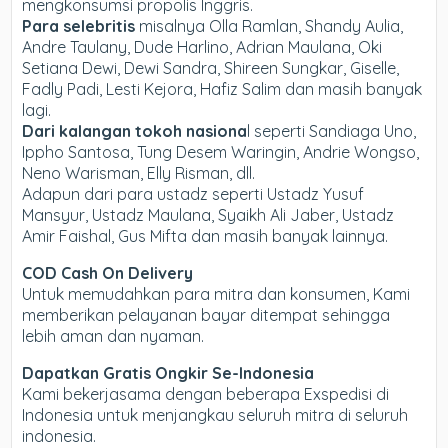
mengkonsumsi propolis Inggris.
Para selebritis
misalnya Olla Ramlan, Shandy Aulia,
Andre Taulany, Dude Harlino, Adrian Maulana, Oki
Setiana Dewi, Dewi Sandra, Shireen Sungkar, Giselle,
Fadly Padi, Lesti Kejora, Hafiz Salim dan masih banyak
lagi.
Dari kalangan tokoh nasiona
l seperti Sandiaga Uno,
Ippho Santosa, Tung Desem Waringin, Andrie Wongso,
Neno Warisman, Elly Risman, dll.
Adapun dari para ustadz seperti Ustadz Yusuf
Mansyur, Ustadz Maulana, Syaikh Ali Jaber, Ustadz
Amir Faishal, Gus Mifta dan masih banyak lainnya.
COD Cash On Delivery
Untuk memudahkan para mitra dan konsumen, Kami
memberikan pelayanan bayar ditempat sehingga
lebih aman dan nyaman.
Dapatkan Gratis Ongkir Se-Indonesia
Kami bekerjasama dengan beberapa Exspedisi di
Indonesia untuk menjangkau seluruh mitra di seluruh
indonesia.