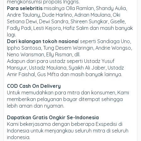
mengkonsumsi propolis Inggris.
Para selebritis
misalnya Olla Ramlan, Shandy Aulia,
Andre Taulany, Dude Harlino, Adrian Maulana, Oki
Setiana Dewi, Dewi Sandra, Shireen Sungkar, Giselle,
Fadly Padi, Lesti Kejora, Hafiz Salim dan masih banyak
lagi.
Dari kalangan tokoh nasiona
l seperti Sandiaga Uno,
Ippho Santosa, Tung Desem Waringin, Andrie Wongso,
Neno Warisman, Elly Risman, dll.
Adapun dari para ustadz seperti Ustadz Yusuf
Mansyur, Ustadz Maulana, Syaikh Ali Jaber, Ustadz
Amir Faishal, Gus Mifta dan masih banyak lainnya.
COD Cash On Delivery
Untuk memudahkan para mitra dan konsumen, Kami
memberikan pelayanan bayar ditempat sehingga
lebih aman dan nyaman.
Dapatkan Gratis Ongkir Se-Indonesia
Kami bekerjasama dengan beberapa Exspedisi di
Indonesia untuk menjangkau seluruh mitra di seluruh
indonesia.