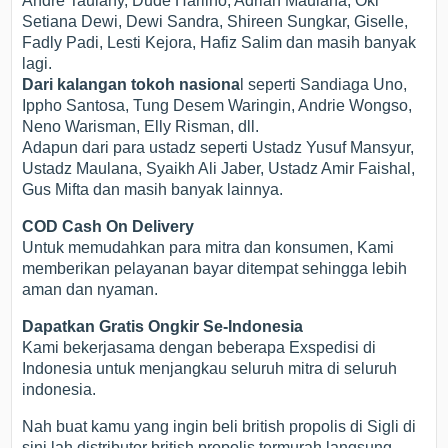
Andre Taulany, Dude Harlino, Adrian Maulana, Oki
Setiana Dewi, Dewi Sandra, Shireen Sungkar, Giselle,
Fadly Padi, Lesti Kejora, Hafiz Salim dan masih banyak
lagi.
Dari kalangan tokoh nasiona
l seperti Sandiaga Uno,
Ippho Santosa, Tung Desem Waringin, Andrie Wongso,
Neno Warisman, Elly Risman, dll.
Adapun dari para ustadz seperti Ustadz Yusuf Mansyur,
Ustadz Maulana, Syaikh Ali Jaber, Ustadz Amir Faishal,
Gus Mifta dan masih banyak lainnya.
COD Cash On Delivery
Untuk memudahkan para mitra dan konsumen, Kami
memberikan pelayanan bayar ditempat sehingga lebih
aman dan nyaman.
Dapatkan Gratis Ongkir Se-Indonesia
Kami bekerjasama dengan beberapa Exspedisi di
Indonesia untuk menjangkau seluruh mitra di seluruh
indonesia.
Nah buat kamu yang ingin beli british propolis di Sigli di
sini lah distributor british propolis termurah langsung