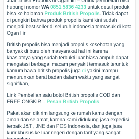
Jual British Propolis di Ogan Ilir – Untuk pembelian bisa
hubungi nomor
WA
0851 5836 4233
untuk detail produk
bisa ke halaman
Produk British Propolis
. Tidak dapat
di pungkiri bahwa produk propolis kami kini sudah
menjadi best seller di seluruh indonesia termasuk di kota
Ogan Ilir
British propolis bisa menjadi propolis kesehatan yang
banyak di buru oleh masyarakat hal ini karena
khasiatnya yang sudah terbukti luar biasa ampuh dapat
mengatasi berbagai macam penyakit termasuk teruntuk
kamum hawa british propolis juga
di
yakini mampu
menurunkan berat badan dalam waktu yang sangat
signifikan,
Link Pembelian satu botol British propolis COD dan
FREE ONGKIR –
Pesan British Propolis
Paket akan dikirim langsung ke rumah kamu dengan
aman dan selamat, karena kami didukung jasa expedisi
terbaik J&T , JNE dan POS Indonesia, dan juga jasa
kurir khusus ke luar negeri dengan tarif yang sangat