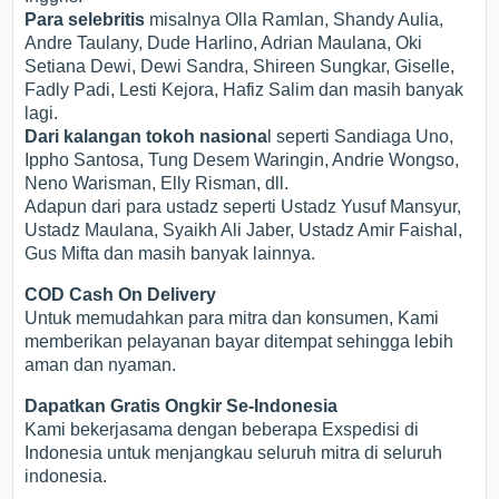
Para selebritis
misalnya Olla Ramlan, Shandy Aulia,
Andre Taulany, Dude Harlino, Adrian Maulana, Oki
Setiana Dewi, Dewi Sandra, Shireen Sungkar, Giselle,
Fadly Padi, Lesti Kejora, Hafiz Salim dan masih banyak
lagi.
Dari kalangan tokoh nasiona
l seperti Sandiaga Uno,
Ippho Santosa, Tung Desem Waringin, Andrie Wongso,
Neno Warisman, Elly Risman, dll.
Adapun dari para ustadz seperti Ustadz Yusuf Mansyur,
Ustadz Maulana, Syaikh Ali Jaber, Ustadz Amir Faishal,
Gus Mifta dan masih banyak lainnya.
COD Cash On Delivery
Untuk memudahkan para mitra dan konsumen, Kami
memberikan pelayanan bayar ditempat sehingga lebih
aman dan nyaman.
Dapatkan Gratis Ongkir Se-Indonesia
Kami bekerjasama dengan beberapa Exspedisi di
Indonesia untuk menjangkau seluruh mitra di seluruh
indonesia.