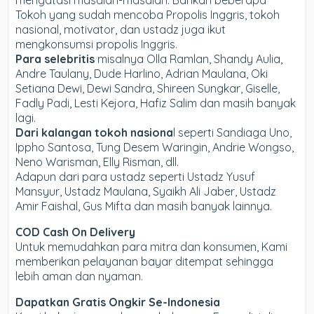
Tokoh yang sudah mencoba Propolis Inggris, tokoh
nasional, motivator, dan ustadz juga ikut
mengkonsumsi propolis Inggris.
Para selebritis
misalnya Olla Ramlan, Shandy Aulia,
Andre Taulany, Dude Harlino, Adrian Maulana, Oki
Setiana Dewi, Dewi Sandra, Shireen Sungkar, Giselle,
Fadly Padi, Lesti Kejora, Hafiz Salim dan masih banyak
lagi.
Dari kalangan tokoh nasiona
l seperti Sandiaga Uno,
Ippho Santosa, Tung Desem Waringin, Andrie Wongso,
Neno Warisman, Elly Risman, dll.
Adapun dari para ustadz seperti Ustadz Yusuf
Mansyur, Ustadz Maulana, Syaikh Ali Jaber, Ustadz
Amir Faishal, Gus Mifta dan masih banyak lainnya.
COD Cash On Delivery
Untuk memudahkan para mitra dan konsumen, Kami
memberikan pelayanan bayar ditempat sehingga
lebih aman dan nyaman.
Dapatkan Gratis Ongkir Se-Indonesia