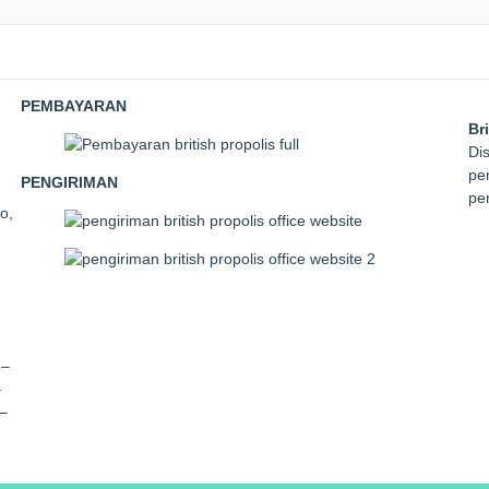
PEMBAYARAN
Br
Dis
pem
PENGIRIMAN
pe
o,
 –
–
–