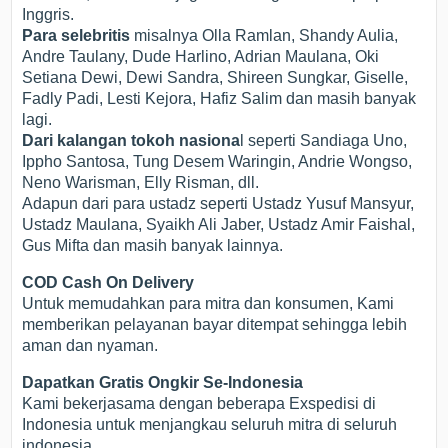
Inggris.
Para selebritis
misalnya Olla Ramlan, Shandy Aulia,
Andre Taulany, Dude Harlino, Adrian Maulana, Oki
Setiana Dewi, Dewi Sandra, Shireen Sungkar, Giselle,
Fadly Padi, Lesti Kejora, Hafiz Salim dan masih banyak
lagi.
Dari kalangan tokoh nasiona
l seperti Sandiaga Uno,
Ippho Santosa, Tung Desem Waringin, Andrie Wongso,
Neno Warisman, Elly Risman, dll.
Adapun dari para ustadz seperti Ustadz Yusuf Mansyur,
Ustadz Maulana, Syaikh Ali Jaber, Ustadz Amir Faishal,
Gus Mifta dan masih banyak lainnya.
COD Cash On Delivery
Untuk memudahkan para mitra dan konsumen, Kami
memberikan pelayanan bayar ditempat sehingga lebih
aman dan nyaman.
Dapatkan Gratis Ongkir Se-Indonesia
Kami bekerjasama dengan beberapa Exspedisi di
Indonesia untuk menjangkau seluruh mitra di seluruh
indonesia.