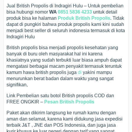
Jual British Propolis di Indragiri Hulu – Untuk pembelian
bisa hubungi nomor
WA
0851 5836 4233
untuk detail
produk bisa ke halaman
Produk British Propolis
. Tidak
dapat di pungkiri bahwa produk propolis kami kini sudah
menjadi best seller di seluruh indonesia termasuk di kota
Indragiri Hulu
British propolis bisa menjadi propolis kesehatan yang
banyak di buru oleh masyarakat hal ini karena
khasiatnya yang sudah terbukti luar biasa ampuh dapat
mengatasi berbagai macam penyakit termasuk teruntuk
kamum hawa british propolis juga
di
yakini mampu
menurunkan berat badan dalam waktu yang sangat
signifikan,
Link Pembelian satu botol British propolis COD dan
FREE ONGKIR –
Pesan British Propolis
Paket akan dikirim langsung ke rumah kamu dengan
aman dan selamat, karena kami didukung jasa expedisi
terbaik J&T , JNE dan POS Indonesia, dan juga jasa
kurir khusus ke luar negeri dengan tarif yang sangat