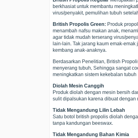
berkhasiat untuk membantu meningkat
virus/penyakit, pemulihan tubuh setelah 
British Propolis Green:
Produk propol
menambah nafsu makan anak, menamb
agar tidak mudah terserang virus/peny
lain-lain. Tak jarang kaum emak-emak
kembang anak-anaknya.
Berdasarkan Penelitian, British Prop
menyerang tubuh, Sehingga sangat coco
meningkatkan sistem kekebalan tubuh s
Diolah Mesin Canggih
Produk diolah dengan mesin bersih dan
sulit dipalsukan karena dibuat dengan
Tidak Mengandung Lilin Lebah
Satu botol british propolis diolah de
tanpa kandungan beeswax.
Tidak Mengandung Bahan Kimia