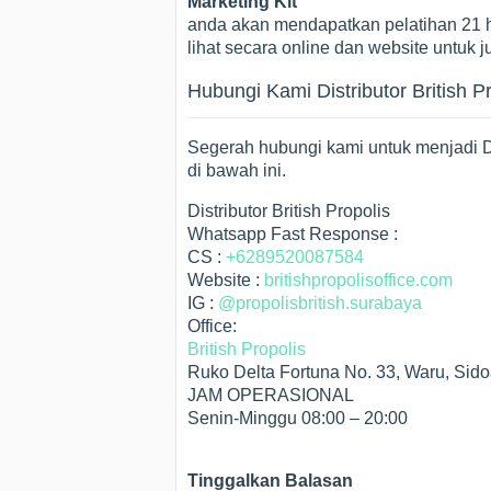
Marketing Kit
anda akan mendapatkan pelatihan 21 h
lihat secara online dan website untuk j
Hubungi Kami Distributor British P
Segerah hubungi kami untuk menjadi Di
di bawah ini.
Distributor British Propolis
Whatsapp Fast Response :
CS :
+6289520087584
Website :
britishpropolisoffice.com
IG :
@propolisbritish.surabaya
Office:
British Propolis
Ruko Delta Fortuna No. 33, Waru, Sido
JAM OPERASIONAL
Senin-Minggu 08:00 – 20:00
Tinggalkan Balasan