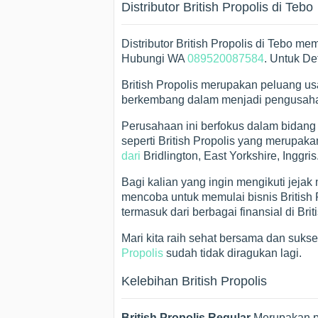
Distributor British Propolis di Tebo
Distributor British Propolis di Tebo me
Hubungi WA
089520087584
. Untuk De
British Propolis merupakan peluang u
berkembang dalam menjadi pengusaha 
Perusahaan ini berfokus dalam bidang
seperti British Propolis yang merupa
dari
Bridlington, East Yorkshire, Inggris
Bagi kalian yang ingin mengikuti jejak
mencoba untuk memulai bisnis British
termasuk dari berbagai finansial di Briti
Mari kita raih sehat bersama dan suks
Propolis
sudah tidak diragukan lagi.
Kelebihan British Propolis
British Propolis Regular
Merupakan pr