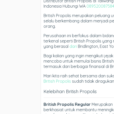
Distributor British Propolis di Taliw
Indonesia Hubungi WA
08952008758
British Propolis merupakan peluang
selalu berkembang dalam menjadi p
orang.
Perusahaan ini berfokus dalam bida
terkenal seperti British Propolis y
yang berasal
dari
Bridlington, East Yor
Bagi kalian yang ingin mengikuti jeja
mencoba untuk memulai bisnis Britis
termasuk dari berbagai finansial di Bri
Mari kita raih sehat bersama dan suk
British Propolis
sudah tidak diragukan 
Kelebihan British Propolis
British Propolis Regular
Merupakan p
berkhasiat untuk membantu meningk