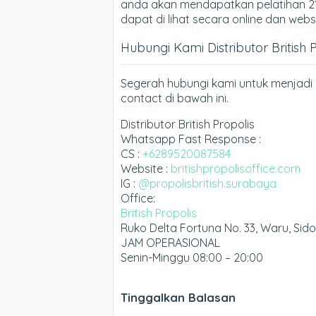
anda akan mendapatkan pelatihan 21
dapat di lihat secara online dan websi
Hubungi Kami Distributor British 
Segerah hubungi kami untuk menjadi D
contact di bawah ini.
Distributor British Propolis
Whatsapp Fast Response :
CS :
+6289520087584
Website :
britishpropolisoffice.com
IG :
@propolisbritish.surabaya
Office:
British Propolis
Ruko Delta Fortuna No. 33, Waru, Sid
JAM OPERASIONAL
Senin-Minggu 08:00 – 20:00
Tinggalkan Balasan