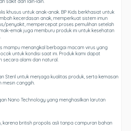
h sakit dan lain-lain.
is khusus untuk anak-anak. BP Kids berkhasiat untuk
bah kecerdasan anak, memperkuat sistem imun
rus/penyakit, mempercepat proses pemulihan setelah
m emak-emak juga memburu produk ini untuk kesehatan
.
polis mampu menangkal berbagai macam virus yang
cok untuk kondisi saat ini. Produk kami dapat
 secara alami dan natural.
n Steril untuk menjaga kualitas produk, serta kemasan
n mesin canggih.
engan Nano Technology yang menghasilkan larutan
 karena british propolis asli tanpa campuran bahan