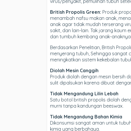
virus/penyakit, pemulihan tubuh setela
British Propolis Green:
Produk propol
menambah nafsu makan anak, menam
anak agar tidak mudah terserang vi
sakit, dan lain-lain. Tak jarang kau
dan tumbuh kembang anak-anaknya
Berdasarkan Penelitian, British Pro
menyerang tubuh, Sehingga sangat co
meningkatkan sistem kekebalan tubuh
Diolah Mesin Canggih
Produk diolah dengan mesin bersih da
sulit dipalsukan karena dibuat denga
Tidak Mengandung Lilin Lebah
Satu botol british propolis diolah d
murni tanpa kandungan beeswax.
Tidak Mengandung Bahan Kimia
Dikonsumsi sangat aman untuk tubuh,
kimia yang berbahaya.