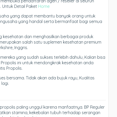
ang membuka pendaftaran agen / reseller di seluruh
4
. Untuk Detail Paket
Home
 usaha yang dapat membantu banyak orang untuk
engusaha yang handal serta bermanfaat bagi semua
ng kesehatan dan menghasilkan berbagai produk
ang merupakan salah satu suplemen kesehatan premium
kshire, Inggris.
k mereka yang sudah sukses terlebih dahulu, Kalian bisa
h Propolis ini untuk mendongkrak kesehatan anda
tis Propolis.
ses bersama. Tidak akan ada bujuk rayu, Kualitas
lagi.
ropolis paling unggul karena manfaatnya. BP Reguler
atkan stamina, kekebalan tubuh terhadap serangan