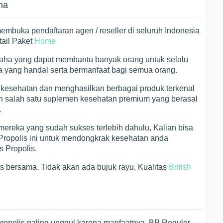
ana
 membuka pendaftaran agen / reseller di seluruh Indonesia
tail Paket
Home
saha yang dapat membantu banyak orang untuk selalu
yang handal serta bermanfaat bagi semua orang.
 kesehatan dan menghasilkan berbagai produk terkenal
kan salah satu suplemen kesehatan premium yang berasal
.
 mereka yang sudah sukses terlebih dahulu, Kalian bisa
 Propolis ini untuk mendongkrak kesehatan anda
s Propolis.
es bersama. Tidak akan ada bujuk rayu, Kualitas
British
opolis paling unggul karena manfaatnya. BP Reguler