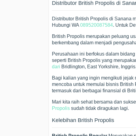
Distributor British Propolis di San
Distributor British Propolis di Sanana
Hubungi WA
089520087584
. Untuk De
British Propolis merupakan peluang u
berkembang dalam menjadi pengusaha 
Perusahaan ini berfokus dalam bidang
seperti British Propolis yang merupa
dari
Bridlington, East Yorkshire, Inggris
Bagi kalian yang ingin mengikuti jejak
mencoba untuk memulai bisnis British
termasuk dari berbagai finansial di Briti
Mari kita raih sehat bersama dan suks
Propolis
sudah tidak diragukan lagi.
Kelebihan British Propolis
British Propolis Regular
Merupakan pr