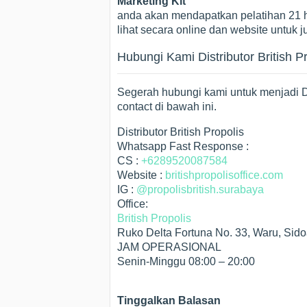
Marketing Kit
anda akan mendapatkan pelatihan 21 h
lihat secara online dan website untuk j
Hubungi Kami Distributor British P
Segerah hubungi kami untuk menjadi Di
contact di bawah ini.
Distributor British Propolis
Whatsapp Fast Response :
CS :
+6289520087584
Website :
britishpropolisoffice.com
IG :
@propolisbritish.surabaya
Office:
British Propolis
Ruko Delta Fortuna No. 33, Waru, Sido
JAM OPERASIONAL
Senin-Minggu 08:00 – 20:00
Tinggalkan Balasan