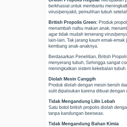
berkhasiat untuk membantu meningkat
virus/penyakit, pemulihan tubuh setelah 
British Propolis Green:
Produk propol
menambah nafsu makan anak, menamb
agar tidak mudah terserang virus/peny
lain-lain. Tak jarang kaum emak-emak
kembang anak-anaknya.
Berdasarkan Penelitian, British Prop
menyerang tubuh, Sehingga sangat coco
meningkatkan sistem kekebalan tubuh s
Diolah Mesin Canggih
Produk diolah dengan mesin bersih dan
sulit dipalsukan karena dibuat dengan
Tidak Mengandung Lilin Lebah
Satu botol british propolis diolah de
tanpa kandungan beeswax.
Tidak Mengandung Bahan Kimia