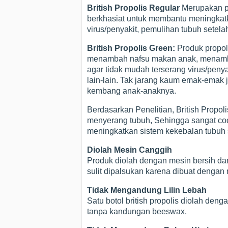
British Propolis Regular
Merupakan pr
berkhasiat untuk membantu meningkat
virus/penyakit, pemulihan tubuh setelah 
British Propolis Green:
Produk propol
menambah nafsu makan anak, menamb
agar tidak mudah terserang virus/peny
lain-lain. Tak jarang kaum emak-emak
kembang anak-anaknya.
Berdasarkan Penelitian, British Prop
menyerang tubuh, Sehingga sangat coco
meningkatkan sistem kekebalan tubuh s
Diolah Mesin Canggih
Produk diolah dengan mesin bersih dan
sulit dipalsukan karena dibuat dengan
Tidak Mengandung Lilin Lebah
Satu botol british propolis diolah de
tanpa kandungan beeswax.