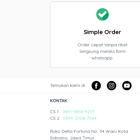
Simple Order
Order cepat tanpa ribet
langsung melalui form
whatsapp.
Temukan kami di :
KONTAK
CS 1 :
0851-5836-4233
CS 2 :
0895-2008-7584
Ruko Delta Fortuna No. 34 Waru Kota
Sidoarjo, Jawa Timur