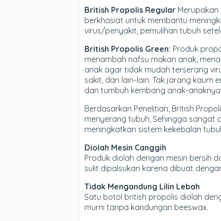
British Propolis Regular
Merupakan p
berkhasiat untuk membantu meningk
virus/penyakit, pemulihan tubuh setela
British Propolis Green:
Produk propol
menambah nafsu makan anak, menam
anak agar tidak mudah terserang vi
sakit, dan lain-lain. Tak jarang kau
dan tumbuh kembang anak-anaknya
Berdasarkan Penelitian, British Pro
menyerang tubuh, Sehingga sangat co
meningkatkan sistem kekebalan tubuh
Diolah Mesin Canggih
Produk diolah dengan mesin bersih da
sulit dipalsukan karena dibuat denga
Tidak Mengandung Lilin Lebah
Satu botol british propolis diolah d
murni tanpa kandungan beeswax.