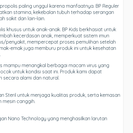
ropolis paling unggul karena manfaatnya. BP Reguler
atkan stamina, kekebalan tubuh terhadap serangan
h sakit dan lain-lain.
is khusus untuk anak-anak. BP Kids berkhasiat untuk
bah kecerdasan anak, memperkuat sistem imun
rus/penyakit, mempercepat proses pemulihan setelah
m emak-emak juga memburu produk ini untuk kesehatan
.
polis mampu menangkal berbagai macam virus yang
cok untuk kondisi saat ini. Produk kami dapat
 secara alami dan natural.
n Steril untuk menjaga kualitas produk, serta kemasan
n mesin canggih.
engan Nano Technology yang menghasilkan larutan