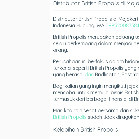
Distributor British Propolis di Moj
Distributor British Propolis di Mojok
Indonesia Hubungi WA
08952008758
British Propolis merupakan peluang
selalu berkembang dalam menjadi p
orang.
Perusahaan ini berfokus dalam bida
terkenal seperti British Propolis y
yang berasal
dari
Bridlington, East Yor
Bagi kalian yang ingin mengikuti jeja
mencoba untuk memulai bisnis Britis
termasuk dari berbagai finansial di Bri
Mari kita raih sehat bersama dan suk
British Propolis
sudah tidak diragukan 
Kelebihan British Propolis