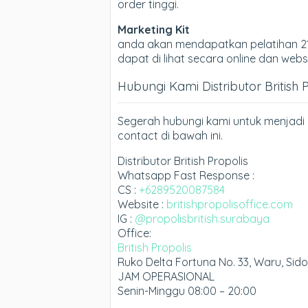
order tinggi.
Marketing Kit
anda akan mendapatkan pelatihan 21
dapat di lihat secara online dan websi
Hubungi Kami Distributor British 
Segerah hubungi kami untuk menjadi D
contact di bawah ini.
Distributor British Propolis
Whatsapp Fast Response :
CS :
+6289520087584
Website :
britishpropolisoffice.com
IG :
@propolisbritish.surabaya
Office:
British Propolis
Ruko Delta Fortuna No. 33, Waru, Sid
JAM OPERASIONAL
Senin-Minggu 08:00 – 20:00