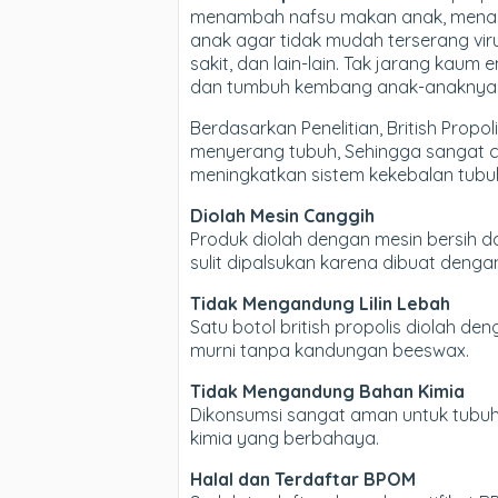
menambah nafsu makan anak, menam
anak agar tidak mudah terserang vi
sakit, dan lain-lain. Tak jarang kau
dan tumbuh kembang anak-anaknya
Berdasarkan Penelitian, British Pro
menyerang tubuh, Sehingga sangat co
meningkatkan sistem kekebalan tubuh
Diolah Mesin Canggih
Produk diolah dengan mesin bersih da
sulit dipalsukan karena dibuat denga
Tidak Mengandung Lilin Lebah
Satu botol british propolis diolah d
murni tanpa kandungan beeswax.
Tidak Mengandung Bahan Kimia
Dikonsumsi sangat aman untuk tubuh,
kimia yang berbahaya.
Halal dan Terdaftar BPOM