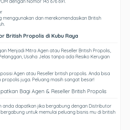
BPOM dengan Nomor 143 676 691.
ur
yang menggunakan dan merekomendasikan British
uh.
r British Propolis di Kubu Raya
n Menjadi Mitra Agen atau Reseller British Propolis,
ri Pelanggan, Usaha Jelas tanpa ada Resiko Kerugian
posisi Agen atau Reseller british propolis. Anda bisa
h propolis juga. Peluang masih sangat besar!
tkan Bagi Agen & Reseller British Propolis
n anda dapatkan jika bergabung dengan Distributor
h bergabung untuk memulai peluang bisnis mu di british