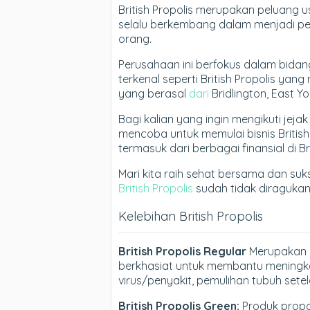
British Propolis merupakan peluang
selalu berkembang dalam menjadi p
orang.
Perusahaan ini berfokus dalam bida
terkenal seperti British Propolis y
yang berasal
dari
Bridlington, East Yor
Bagi kalian yang ingin mengikuti jeja
mencoba untuk memulai bisnis Britis
termasuk dari berbagai finansial di Bri
Mari kita raih sehat bersama dan suk
British Propolis
sudah tidak diragukan 
Kelebihan British Propolis
British Propolis Regular
Merupakan p
berkhasiat untuk membantu meningk
virus/penyakit, pemulihan tubuh setela
British Propolis Green:
Produk propol