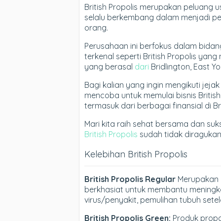
British Propolis merupakan peluang
selalu berkembang dalam menjadi p
orang.
Perusahaan ini berfokus dalam bida
terkenal seperti British Propolis y
yang berasal
dari
Bridlington, East Yor
Bagi kalian yang ingin mengikuti jeja
mencoba untuk memulai bisnis Britis
termasuk dari berbagai finansial di Bri
Mari kita raih sehat bersama dan suk
British Propolis
sudah tidak diragukan 
Kelebihan British Propolis
British Propolis Regular
Merupakan p
berkhasiat untuk membantu meningk
virus/penyakit, pemulihan tubuh setela
British Propolis Green:
Produk propol