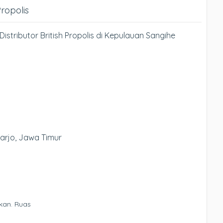
Propolis
istributor British Propolis di Kepulauan Sangihe
oarjo, Jawa Timur
kan.
Ruas