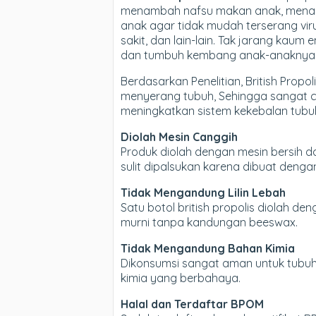
menambah nafsu makan anak, menam
anak agar tidak mudah terserang vi
sakit, dan lain-lain. Tak jarang kau
dan tumbuh kembang anak-anaknya
Berdasarkan Penelitian, British Pro
menyerang tubuh, Sehingga sangat co
meningkatkan sistem kekebalan tubuh
Diolah Mesin Canggih
Produk diolah dengan mesin bersih da
sulit dipalsukan karena dibuat denga
Tidak Mengandung Lilin Lebah
Satu botol british propolis diolah d
murni tanpa kandungan beeswax.
Tidak Mengandung Bahan Kimia
Dikonsumsi sangat aman untuk tubuh,
kimia yang berbahaya.
Halal dan Terdaftar BPOM