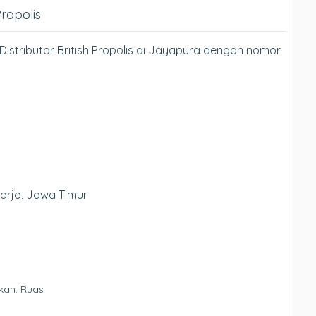
Propolis
istributor British Propolis di Jayapura dengan nomor
oarjo, Jawa Timur
kan.
Ruas