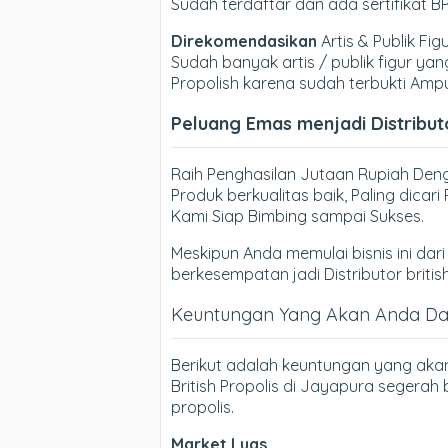
Sudah terdaftar dan ada sertifikat 
Direkomendasikan
Artis & Publik Fig
Sudah banyak artis / publik figur 
Propolish karena sudah terbukti Amp
Peluang Emas menjadi Distributo
Raih Penghasilan Jutaan Rupiah Denga
Produk berkualitas baik, Paling dica
Kami Siap Bimbing sampai Sukses.
Meskipun Anda memulai bisnis ini dari 
berkesempatan jadi Distributor britis
Keuntungan Yang Akan Anda Dapa
Berikut adalah keuntungan yang aka
British Propolis di Jayapura segerah
propolis.
Market Luas