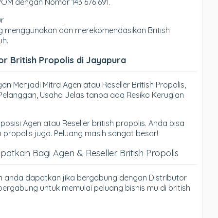
BPOM dengan Nomor 143 676 691.
ur
yang menggunakan dan merekomendasikan British
uh.
r British Propolis di Jayapura
n Menjadi Mitra Agen atau Reseller British Propolis,
ri Pelanggan, Usaha Jelas tanpa ada Resiko Kerugian
posisi Agen atau Reseller british propolis. Anda bisa
h propolis juga. Peluang masih sangat besar!
tkan Bagi Agen & Reseller British Propolis
n anda dapatkan jika bergabung dengan Distributor
 bergabung untuk memulai peluang bisnis mu di british