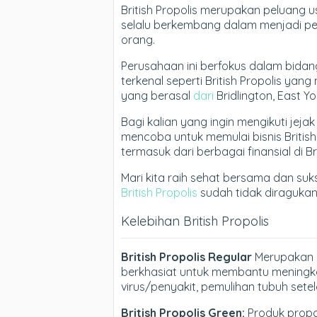
British Propolis merupakan peluang
selalu berkembang dalam menjadi p
orang.
Perusahaan ini berfokus dalam bida
terkenal seperti British Propolis y
yang berasal
dari
Bridlington, East Yor
Bagi kalian yang ingin mengikuti jeja
mencoba untuk memulai bisnis Britis
termasuk dari berbagai finansial di Bri
Mari kita raih sehat bersama dan suk
British Propolis
sudah tidak diragukan 
Kelebihan British Propolis
British Propolis Regular
Merupakan p
berkhasiat untuk membantu meningk
virus/penyakit, pemulihan tubuh setela
British Propolis Green:
Produk propol