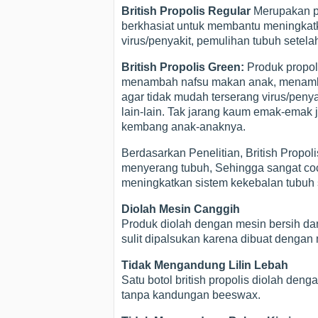
British Propolis Regular
Merupakan pr
berkhasiat untuk membantu meningkat
virus/penyakit, pemulihan tubuh setelah 
British Propolis Green:
Produk propol
menambah nafsu makan anak, menamb
agar tidak mudah terserang virus/peny
lain-lain. Tak jarang kaum emak-emak
kembang anak-anaknya.
Berdasarkan Penelitian, British Prop
menyerang tubuh, Sehingga sangat coco
meningkatkan sistem kekebalan tubuh s
Diolah Mesin Canggih
Produk diolah dengan mesin bersih dan
sulit dipalsukan karena dibuat dengan
Tidak Mengandung Lilin Lebah
Satu botol british propolis diolah de
tanpa kandungan beeswax.