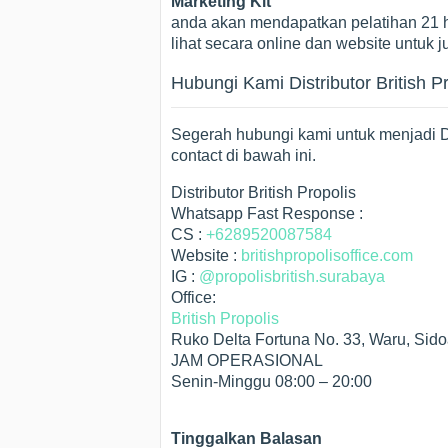
Marketing Kit
anda akan mendapatkan pelatihan 21 h
lihat secara online dan website untuk j
Hubungi Kami Distributor British P
Segerah hubungi kami untuk menjadi Di
contact di bawah ini.
Distributor British Propolis
Whatsapp Fast Response :
CS :
+6289520087584
Website :
britishpropolisoffice.com
IG :
@propolisbritish.surabaya
Office:
British Propolis
Ruko Delta Fortuna No. 33, Waru, Sido
JAM OPERASIONAL
Senin-Minggu 08:00 – 20:00
Tinggalkan Balasan