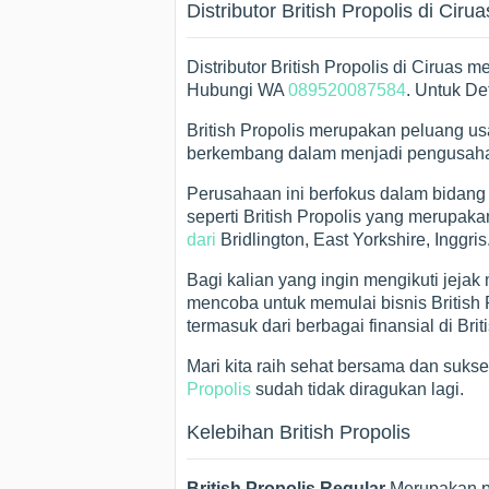
Distributor British Propolis di Cirua
Distributor British Propolis di Ciruas 
Hubungi WA
089520087584
. Untuk De
British Propolis merupakan peluang u
berkembang dalam menjadi pengusaha 
Perusahaan ini berfokus dalam bidang
seperti British Propolis yang merupa
dari
Bridlington, East Yorkshire, Inggris
Bagi kalian yang ingin mengikuti jejak
mencoba untuk memulai bisnis British
termasuk dari berbagai finansial di Briti
Mari kita raih sehat bersama dan suks
Propolis
sudah tidak diragukan lagi.
Kelebihan British Propolis
British Propolis Regular
Merupakan pr