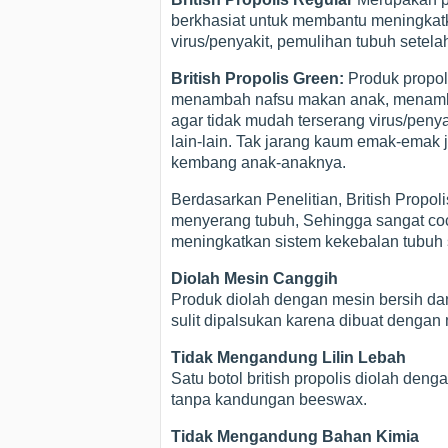
berkhasiat untuk membantu meningkat
virus/penyakit, pemulihan tubuh setelah 
British Propolis Green:
Produk propol
menambah nafsu makan anak, menamb
agar tidak mudah terserang virus/peny
lain-lain. Tak jarang kaum emak-emak
kembang anak-anaknya.
Berdasarkan Penelitian, British Prop
menyerang tubuh, Sehingga sangat coco
meningkatkan sistem kekebalan tubuh s
Diolah Mesin Canggih
Produk diolah dengan mesin bersih dan
sulit dipalsukan karena dibuat dengan
Tidak Mengandung Lilin Lebah
Satu botol british propolis diolah de
tanpa kandungan beeswax.
Tidak Mengandung Bahan Kimia