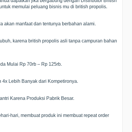
nda dapatkan jika bergabung dengan Distributor British
ntuk memulai peluang bisnis mu di british propolis.
ya akan manfaat dan tentunya berbahan alami.
ubuh, karena british propolis asli tanpa campuran bahan
Anda Mulai Rp 70rb – Rp 125rb.
n 4x Lebih Banyak dari Kompetironya.
ntri Karena Produksi Pabrik Besar.
hari-hari, membuat produk ini membuat repeat order