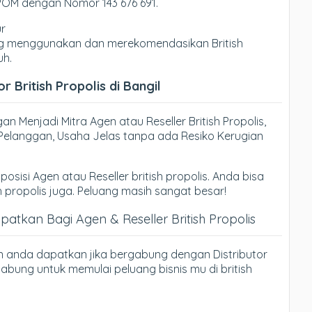
BPOM dengan Nomor 143 676 691.
ur
yang menggunakan dan merekomendasikan British
uh.
 British Propolis di Bangil
n Menjadi Mitra Agen atau Reseller British Propolis,
ri Pelanggan, Usaha Jelas tanpa ada Resiko Kerugian
posisi Agen atau Reseller british propolis. Anda bisa
h propolis juga. Peluang masih sangat besar!
tkan Bagi Agen & Reseller British Propolis
n anda dapatkan jika bergabung dengan Distributor
rgabung untuk memulai peluang bisnis mu di british