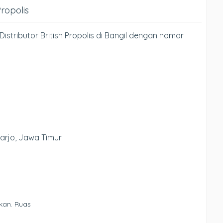
Propolis
istributor British Propolis di Bangil dengan nomor
oarjo, Jawa Timur
kan.
Ruas