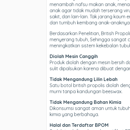
menambah nafsu makan anak, menam
anak agar tidak mudah terserang vi
sakit, dan lain-lain. Tak jarang kau
dan tumbuh kembang anak-anaknya
Berdasarkan Penelitian, British Pro
menyerang tubuh, Sehingga sangat co
meningkatkan sistem kekebalan tubuh
Diolah Mesin Canggih
Produk diolah dengan mesin bersih da
sulit dipalsukan karena dibuat denga
Tidak Mengandung Lilin Lebah
Satu botol british propolis diolah d
murni tanpa kandungan beeswax.
Tidak Mengandung Bahan Kimia
Dikonsumsi sangat aman untuk tubuh,
kimia yang berbahaya.
Halal dan Terdaftar BPOM