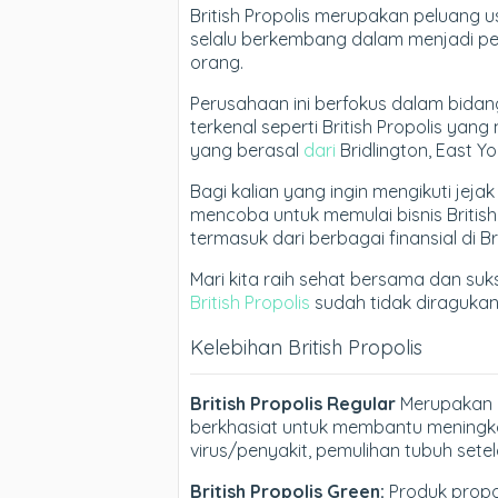
British Propolis merupakan peluang
selalu berkembang dalam menjadi p
orang.
Perusahaan ini berfokus dalam bida
terkenal seperti British Propolis y
yang berasal
dari
Bridlington, East Yor
Bagi kalian yang ingin mengikuti jeja
mencoba untuk memulai bisnis Britis
termasuk dari berbagai finansial di Bri
Mari kita raih sehat bersama dan suk
British Propolis
sudah tidak diragukan 
Kelebihan British Propolis
British Propolis Regular
Merupakan p
berkhasiat untuk membantu meningk
virus/penyakit, pemulihan tubuh setela
British Propolis Green:
Produk propol