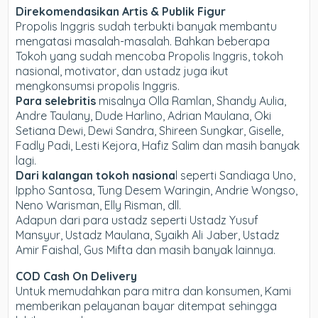
Direkomendasikan Artis & Publik Figur
Propolis Inggris sudah terbukti banyak membantu
mengatasi masalah-masalah. Bahkan beberapa
Tokoh yang sudah mencoba Propolis Inggris, tokoh
nasional, motivator, dan ustadz juga ikut
mengkonsumsi propolis Inggris.
Para selebritis
misalnya Olla Ramlan, Shandy Aulia,
Andre Taulany, Dude Harlino, Adrian Maulana, Oki
Setiana Dewi, Dewi Sandra, Shireen Sungkar, Giselle,
Fadly Padi, Lesti Kejora, Hafiz Salim dan masih banyak
lagi.
Dari kalangan tokoh nasiona
l seperti Sandiaga Uno,
Ippho Santosa, Tung Desem Waringin, Andrie Wongso,
Neno Warisman, Elly Risman, dll.
Adapun dari para ustadz seperti Ustadz Yusuf
Mansyur, Ustadz Maulana, Syaikh Ali Jaber, Ustadz
Amir Faishal, Gus Mifta dan masih banyak lainnya.
COD Cash On Delivery
Untuk memudahkan para mitra dan konsumen, Kami
memberikan pelayanan bayar ditempat sehingga