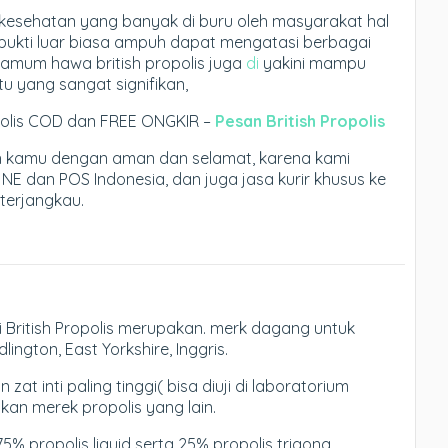
is kesehatan yang banyak di buru oleh masyarakat hal
rbukti luar biasa ampuh dapat mengatasi berbagai
amum hawa british propolis juga
di
yakini mampu
 yang sangat signifikan,
opolis COD dan FREE ONGKIR –
Pesan British Propolis
ah kamu dengan aman dan selamat, karena kami
JNE dan POS Indonesia, dan juga jasa kurir khusus ke
 terjangkau.
i British Propolis merupakan. merk dagang untuk
lington, East Yorkshire, Inggris.
at inti paling tinggi( bisa diuji di laboratorium
kan merek propolis yang lain.
 75% propolis liquid serta 25% propolis trigona.