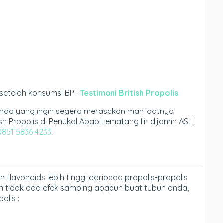
setelah konsumsi BP :
Testimoni British Propolis
anda yang ingin segera merasakan manfaatnya
sh Propolis di Penukal Abab Lematang Ilir dijamin ASLI,
0851 5836 4233
.
 flavonoids lebih tinggi daripada propolis-propolis
dan tidak ada efek samping apapun buat tubuh anda,
olis :