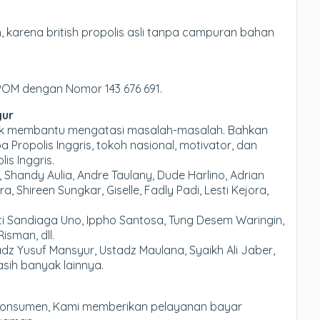
 karena british propolis asli tanpa campuran bahan
BPOM dengan Nomor 143 676 691.
gur
nyak membantu mengatasi masalah-masalah. Bahkan
ropolis Inggris, tokoh nasional, motivator, dan
is Inggris.
 Shandy Aulia, Andre Taulany, Dude Harlino, Adrian
, Shireen Sungkar, Giselle, Fadly Padi, Lesti Kejora,
rti Sandiaga Uno, Ippho Santosa, Tung Desem Waringin,
isman, dll.
dz Yusuf Mansyur, Ustadz Maulana, Syaikh Ali Jaber,
asih banyak lainnya.
konsumen, Kami memberikan pelayanan bayar