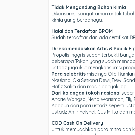
Tidak Mengandung Bahan Kimia
Dikonsumsi sangat aman untuk tubuh,
kimia yang berbahaya.
Halal dan Terdaftar BPOM
Sudah terdaftar dan ada sertifikat 
Direkomendasikan Artis & Publik Fi
Propolis Inggris sudah terbukti ba
beberapa Tokoh yang sudah mencoba P
ustadz juga ikut mengkonsumsi propol
Para selebritis
misalnya Olla Ramlan,
Maulana, Oki Setiana Dewi, Dewi Sandra
Hafiz Salim dan masih banyak lagi.
Dari kalangan tokoh nasiona
l sepe
Andrie Wongso, Neno Warisman, Elly R
Adapun dari para ustadz seperti Usta
Ustadz Amir Faishal, Gus Mifta dan m
COD Cash On Delivery
Untuk memudahkan para mitra dan 