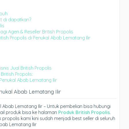
ubuh
it di dapatkan?
lis
gi Agen & Reseller British Propolis
tish Propolis di Penukal Abab Lematang Ilir
is Jual British Propolis
British Propolis:
 Penukal Abab Lematang Ilir
Penukal Abab Lematang Ilir
al Abab Lematang Ilir – Untuk pembelian bisa hubungi
ail produk bisa ke halaman
Produk British Propolis
.
propolis kami kini sudah menjadi best seller di seluruh
bab Lematang Ilir